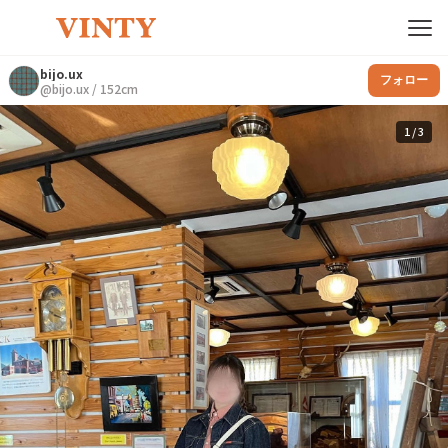
bijo.ux
フォロー
@
bijo.ux
/
152
cm
1
/
3