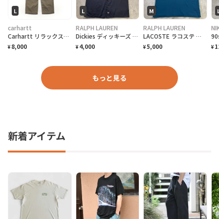
L
L
M
carhartt
RALPH LAUREN
RALPH LAUREN
NI
Carhartt リラックスフィット リップストップ ダブルニー ワーク カーゴパンツ L ベージュ COTTON RIPSTOP RELAXED FIT DOUBLE-FRONT CARGO WORK PANT B342 DES
Dickies ディッキーズ SKETCHBOOK BREWING ビール 企業ロゴ刺繍 半袖ワークシャツ メンズL 古着 アドバタイジング バックプリント チャコールグレー
LACOSTE ラコステ 半袖ポロシャツ 無地 メンズM相当 古着 CLASSIC FIT ワンポイントロゴ刺繍 青色 ディープブルー
8,000
4,000
5,000
1
¥
¥
¥
¥
もっと見る
新着アイテム