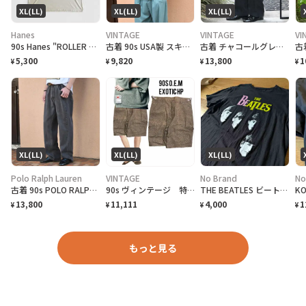
XL(LL)
XL(LL)
XL(LL)
Hanes
VINTAGE
VINTAGE
VI
90s Hanes "ROLLER FROG LIFEFORMS International" T-Shirt ライフフォームズ ローラーフロッグ Tシャツ [XL]
古着 90s USA製 スキーリゾート スーベニアTシャツ プリントTシャツ 黒
古着 チャコールグレー リネンスラックス スラックス ワイドパンツ タックパンツ
5,300
9,820
13,800
1
¥
¥
¥
¥
XL(LL)
XL(LL)
XL(LL)
Polo Ralph Lauren
VINTAGE
No Brand
No
古着 90s POLO RALPH LAUREN 先染め ブラックデニム デニム
90s ヴィンテージ 特注 OEM激レア ハーフパンツ 総柄 美品
THE BEATLES ビートルズ バンドTシャツ
13,800
11,111
4,000
1
¥
¥
¥
¥
もっと見る