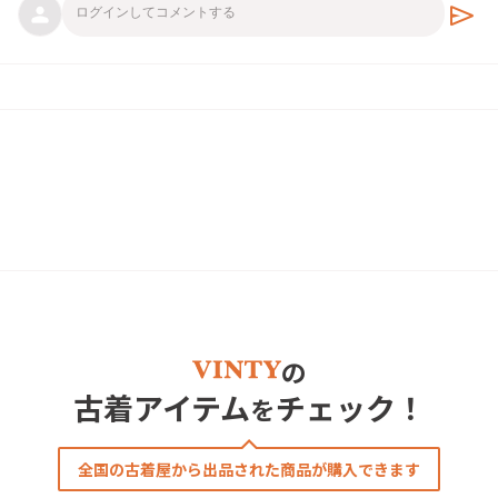
send
の
古着アイテム
チェック！
を
全国の古着屋から出品された商品が購入できます