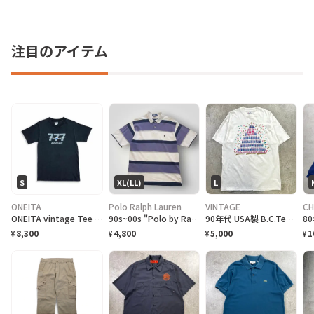
注目のアイテム
S
XL(LL)
L
ONEITA
Polo Ralph Lauren
VINTAGE
CH
ONEITA vintage Tee シングルステッチ Tシャツ BOEING ボーイング
90s~00s "Polo by Ralph Lauren" S/S Border Polo Shirt ラルフローレン ボーダー ポロシャツ [XL]
90年代 USA製 B.C.Tee celebrate アートプリントTシャツ メンズL相当 古着 90s VINTAGE ヴィンテージ カナダ BC州 100周年記念 シングルステッチ 白色
8,300
4,800
5,000
1
¥
¥
¥
¥