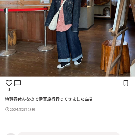
favorite
chat_bubble
bookmark
8
絶
賛
春
休
み
な
の
で
伊
豆
旅
行
行
っ
て
き
ま
し
た
🗻
🍵
schedule
2024年2月29日