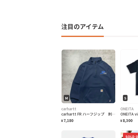
注目のアイテム
M
S
carhartt
ONEITA
carhartt FR ハーフジップ 刺繍企業ロゴ ネイビー スウェット
7,180
8,300
¥
¥
SOLD 