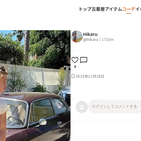
トップ
古着屋
アイテム
コーデ
イ
Hikaru
@
hikaru
/
172
cm
favorite
chat_bubble
9
schedule
2023年11月28日