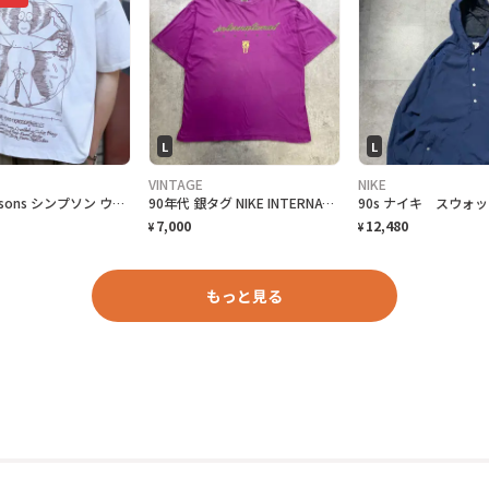
L
L
VINTAGE
NIKE
古着 Simpsons シンプソン ウィトルウィウス的人体図 Tシャツ
90年代 銀タグ NIKE INTERNATIONAL ユーロナイキ インターナショナル プリントTシャツ メンズ2XL相当 古着 90s ヴィンテージ VINTAGE 銀タグ 地球儀 バックプリント ビッグサイズ 大きいサイズ 紫色
7,000
12,480
¥
¥
もっと見る