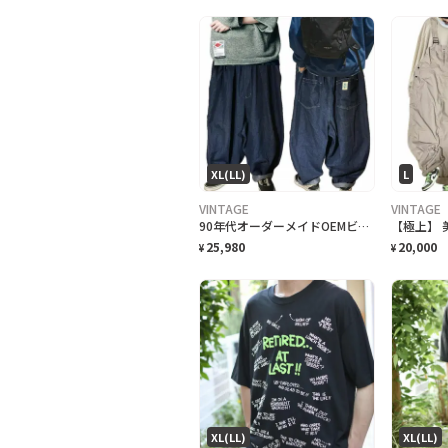
XL(LL)
L
VINTAGE
VINTAGE
90年代オーダーメイドOEMビックサイズコクーンバレルボトム限定品
25,980
20,000
¥
¥
XL(LL)
XL(LL)