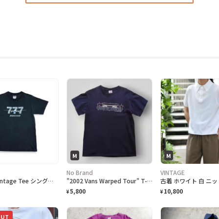
M
M
No Brand
VINTAGE
ONEITA vintage Tee シングルステッチ Tシャツ BOEING ボーイング
"2002 Vans Warped Tour" T-Shirt バンズ ワープドツアーTシャツ [M]
5,800
10,800
¥
¥
OUT