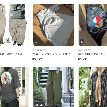
L
L
No Brand
No Brand
【極上】 美品 希少 CAMBIO カンビオRAラインクロスバックオーバーオールL
古着 メンズTシャツ Lサイズ相当
ROUTINE BASEBA
5,522
5,231
¥
¥
XL(LL)