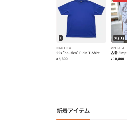
L
XL(LL)
NAUTICA
VINTAGE
90s "nautica" Plain T-Shirt ノーティカ 無地Tシャツ [L]
4,800
10,800
¥
¥
新着アイテム