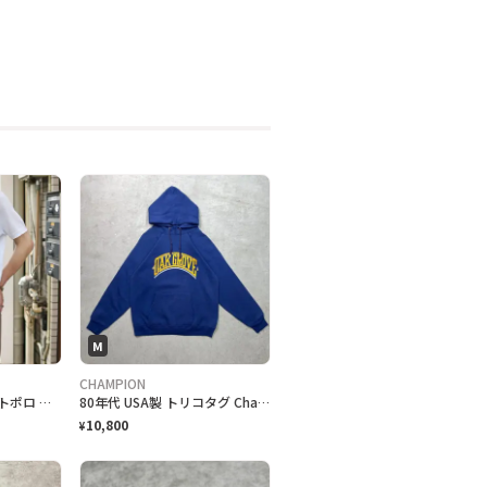
M
CHAMPION
古着 ホワイト 白 ニットポロ ポロシャツ 半袖ポロシャツ プルオーバー
80年代 USA製 トリコタグ Champion チャンピオン OAK GROVE カレッジプリント スウェットパーカー メンズM相当 古着 80s ヴィンテージ VINTAGE 紺色
10,800
¥