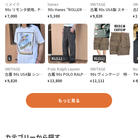
リメイク
Hanes
VINTAGE
VI
90s リモンタ使用、PUフェードベルト、化繊テックコードベルトミニショルダー
90s Hanes "ROLLER FROG LIFEFORMS International" T-Shirt ライフフォームズ ローラーフロッグ Tシャツ [XL]
古着 90s USA製 スキーリゾート スーベニアTシャツ プリントTシャツ 黒
7,000
5,300
9,820
1
¥
¥
¥
¥
L
XL(LL)
XL(LL)
VINTAGE
Polo Ralph Lauren
VINTAGE
No
古着 90s USA製 シングルステッチ ビール プロモーション Tシャツ
古着 90s POLO RALPH LAUREN 先染め ブラックデニム デニム
90s ヴィンテージ 特注 OEM激レア ハーフパンツ 総柄 美品
9,820
13,800
11,111
4
¥
¥
¥
¥
もっと見る
カテゴリーから探す