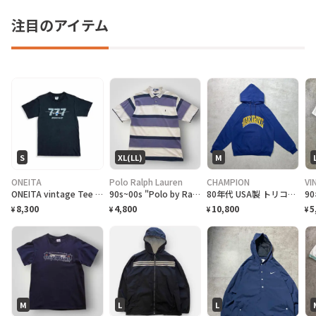
注目のアイテム
S
XL(LL)
M
ONEITA
Polo Ralph Lauren
CHAMPION
VI
ONEITA vintage Tee シングルステッチ Tシャツ BOEING ボーイング
90s~00s "Polo by Ralph Lauren" S/S Border Polo Shirt ラルフローレン ボーダー ポロシャツ [XL]
80年代 USA製 トリコタグ Champion チャンピオン OAK GROVE カレッジプリント スウェットパーカー メンズM相当 古着 80s ヴィンテージ VINTAGE 紺色
8,300
4,800
10,800
5
¥
¥
¥
¥
M
L
L