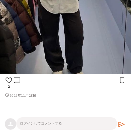
favorite
chat_bubble
bookmark
2
schedule
2023年11月28日
send