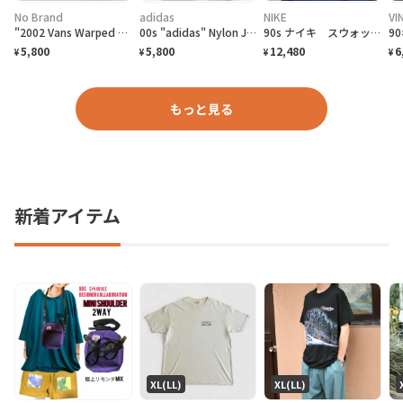
No Brand
adidas
NIKE
VI
"2002 Vans Warped Tour" T-Shirt バンズ ワープドツアーTシャツ [M]
00s "adidas" Nylon Jacket アディダス ナイロン ジャケット[L]
90s ナイキ スウォッシュ 刺繍ワンポイント ハーフボタン アノラックパーカー
5,800
5,800
12,480
6
¥
¥
¥
¥
もっと見る
新着アイテム
XL(LL)
XL(LL)