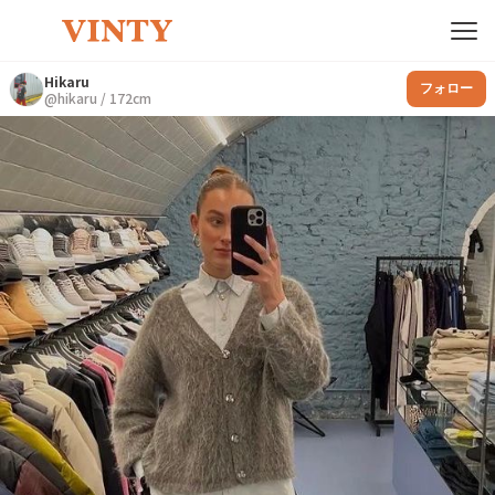
Hikaru
フォロー
@
hikaru
/
172
cm