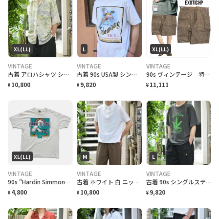
XL(LL)
L
XL(LL)
VINTAGE
VINTAGE
VINTAGE
古着 アロハシャツ シルクシャツ レーヨンシャツ 柄シャツ 総柄シャツ
古着 90s USA製 シングルステッチ ビール プロモーション Tシャツ
90s ヴィンテージ 特注 OEM激レア ハーフパンツ 総柄 美品
10,800
9,820
11,111
¥
¥
¥
XL(LL)
M
L
VINTAGE
VINTAGE
VINTAGE
90s "Hardin Simmons University Cowboy Baseball" T-Shirt ハーディン シモンズ大学 カウボーイズベースボール Tシャツ [XL]
古着 ホワイト 白 ニットポロ ポロシャツ 半袖ポロシャツ プルオーバー
古着 90s シングルステッチ 大麻合法化運動 プリントTシャツ フェード
4,800
10,800
9,820
¥
¥
¥