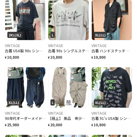
2XL(3L)
L
XL(LL)
VINTAGE
VINTAGE
VINTAGE
古着 USA製 90s シングルステッチ シマウマ プリントTシャツ ブラック
古着 90s シングルステッチ バンドTシャツ バンT アニマルTシャツ
古着 ハンドステッチ シルクシャツ 半袖シャツ デザインシャツ ブラック 黒
10,800
10,800
10,800
¥
¥
¥
XL(LL)
L
XL(LL)
VINTAGE
VINTAGE
VINTAGE
90年代オーダーメイドOEMビックサイズコクーンバレルボトム限定品
【極上】 美品 希少 CAMBIO カンビオRAラインクロスバックオーバーオールL
古着 91's USA製 シングルステッチ 退職記念 Tシャツ プリントTシャツ
25,980
20,000
10,800
¥
¥
¥