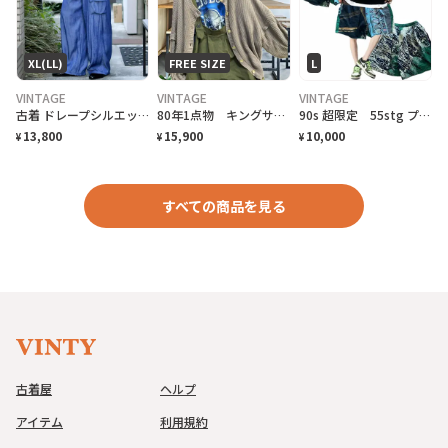
XL(LL)
FREE SIZE
L
VINTAGE
VINTAGE
VINTAGE
古着 ドレープシルエット ワイドパンツ イージーパンツ カーゴパンツ ブルー 青
80年1点物 キングサイズ職人作成 クロシェコットンカーディガン
90s 超限定 55stg プロダクトSUVIN COTTON crazyHP
13,800
15,900
10,000
¥
¥
¥
すべての商品を見る
古着屋
ヘルプ
アイテム
利用規約