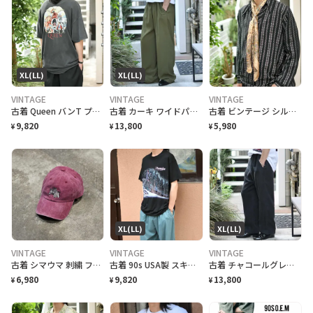
XL(LL)
XL(LL)
VINTAGE
VINTAGE
VINTAGE
古着 Queen バンT プリントTシャツ Tシャツ 半袖Tシャフェード
古着 カーキ ワイドパンツ スラックス タックパンツ 緑 グリーン
古着 ビンテージ シルク スカーフ バンダナ ペイズリー柄 ベージュ
9,820
13,800
5,980
¥
¥
¥
XL(LL)
XL(LL)
VINTAGE
VINTAGE
VINTAGE
古着 シマウマ 刺繍 フェード 6パネル ベースボールキャップ 帽子 キャップ
古着 90s USA製 スキーリゾート スーベニアTシャツ プリントTシャツ 黒
古着 チャコールグレー リネンスラックス スラックス ワイドパンツ タックパンツ
6,980
9,820
13,800
¥
¥
¥