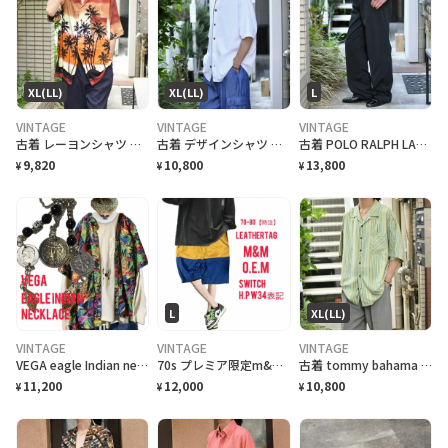
XL(LL)
XL(LL)
L
VINTAGE
VINTAGE
VINTAGE
古着 レーヨンシャツ アロハシャツ 夕日 半袖シャツ オープンカラーシャツ
古着 デザインシャツ ニットシャツ 半袖シャツ ホワイト 白 シャツ
古着 POLO RALPH LAUREN 黒 チノパン チノ ストレート
9,820
10,800
13,800
¥
¥
¥
L
XL(LL)
VINTAGE
VINTAGE
VINTAGE
VEGA eagle Indian necklace vintageコイン
70s プレミア限定m&m特注 レザータグ、大人 スイッチ ハーフパンツ w34
古着 tommy bahama マルチストライプ 半袖シャツ シルクシャツ 黄緑
11,200
12,000
10,800
¥
¥
¥