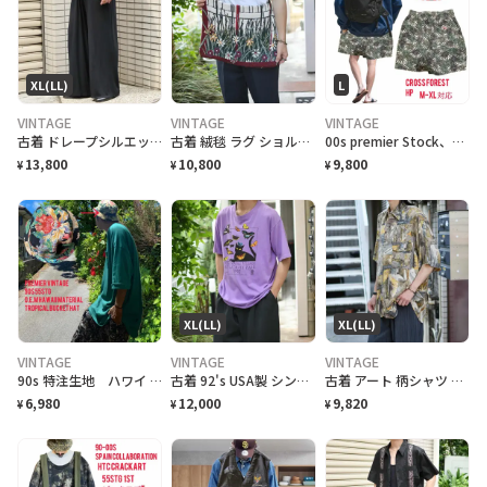
XL(LL)
L
VINTAGE
VINTAGE
VINTAGE
古着 ドレープシルエット イージーパンツ ワイドパンツ ブラック 黒
古着 絨毯 ラグ ショルダーバッグ ハンドメイド リメイク バッグ 花
00s premier Stock、circus cross ForestHP
13,800
10,800
9,800
¥
¥
¥
XL(LL)
XL(LL)
VINTAGE
VINTAGE
VINTAGE
90s 特注生地 ハワイ material 55so.e.m バケハトロピカル
古着 92's USA製 シングルステッチ クラフトフェア 記念Tシャツ ネコ
古着 アート 柄シャツ 総柄シャツ レーヨンシャツ 半袖シャツ デザインシャツ
6,980
12,000
9,820
¥
¥
¥