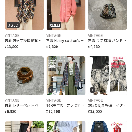
XL(LL)
XL(LL)
VINTAGE
VINTAGE
VINTAGE
古着 幾何学模様 総柄 柄 イージーテーラードジャケット 羽織り USA製
古着 Henry cotton's リネンシャツ ボタンダウンシャツ BDシャツ
古着 ラグ 絨毯 ハンドメイド 巾着 ゴルフ柄 リメイク
13,800
9,820
4,980
¥
¥
¥
L
L
VINTAGE
VINTAGE
VINTAGE
古着 レザーベルト ベルト 幅狭 ブラウン 茶色 本革 アクセサリー 小物
80-90年代 プレミア ヴィンテージ 65/35 TROYBROS シャツ
90s O.E,M 特注 イタリア marble crack art ユルボトム個性派
6,980
12,500
15,000
¥
¥
¥