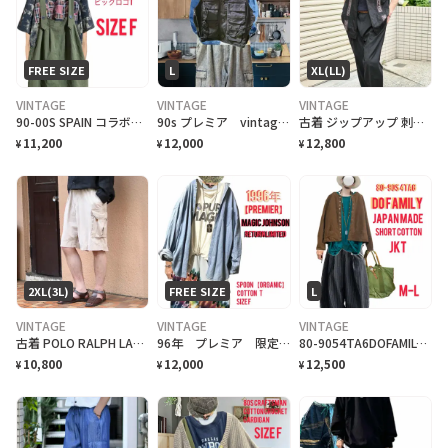
FREE SIZE
L
XL(LL)
VINTAGE
VINTAGE
VINTAGE
90-00S SPAIN コラボHTC crack ワッペンビックロゴ55STG T
90s プレミア vintage USAAIR force TYPE C-1ベスト L
古着 ジップアップ 刺繍 キューバシャツ デザインシャツ 半袖シャツ
11,200
12,000
12,800
¥
¥
¥
2XL(3L)
FREE SIZE
L
VINTAGE
VINTAGE
VINTAGE
古着 POLO RALPH LAUREN 67 chino カーゴ ショーツ
96年 プレミア 限定品 オーガニックコットン M.ジョンソン復帰記念 T. F
80-9054TA6DOFAMILY JAPANMADE 丈短コットンJKT
10,800
12,000
12,500
¥
¥
¥