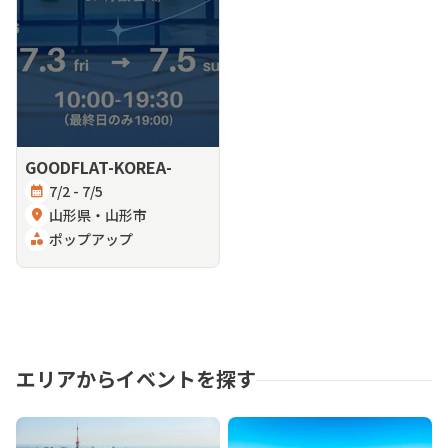
GOODFLAT-KOREA-
calendar_month
7/2 - 7/5
location_on
山形県・山形市
category
ポップアップ
エリアからイベントを探す