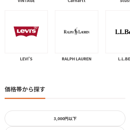
VINTAGE
Carhartt
Stus
LEVI'S
RALPH LAUREN
L.L.B
価格帯から探す
3,000円以下