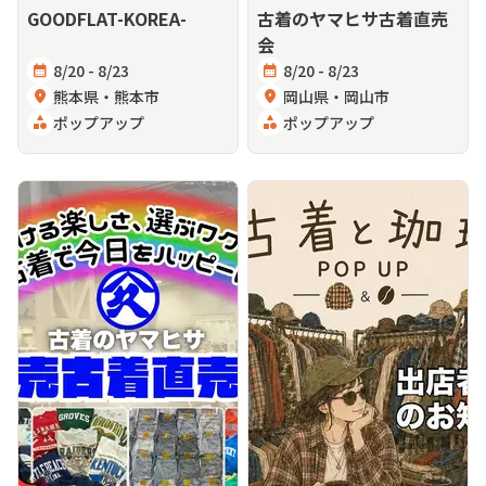
GOODFLAT-KOREA-
古着のヤマヒサ古着直売
会
calendar_month
8/20 - 8/23
calendar_month
8/20 - 8/23
location_on
熊本県・熊本市
location_on
岡山県・岡山市
category
ポップアップ
category
ポップアップ