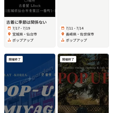
古着に季節は関係ない
calendar_month
7/17 - 7/19
calendar_month
7/11 - 7/14
location_on
宮城県・仙台市
location_on
長崎県・佐世保市
category
ポップアップ
category
ポップアップ
開催終了
開催終了