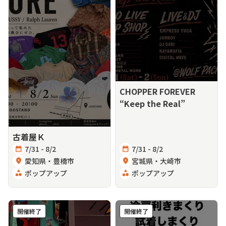
CHOPPER FOREVER
“Keep the Real”
古着屋Ｋ
calendar_month
7/31 - 8/2
calendar_month
7/31 - 8/2
location_on
愛知県・豊橋市
location_on
宮城県・大崎市
category
ポップアップ
category
ポップアップ
開催終了
開催終了