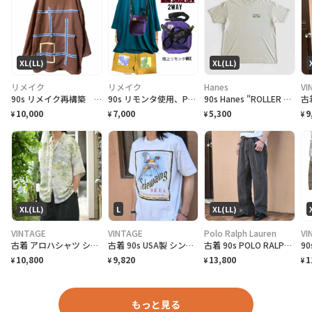
XL(LL)
XL(LL)
リメイク
リメイク
Hanes
VI
90s リメイク再構築 ゆるだぼ リストスリーブ ギャラクシーアートスウェット
90s リモンタ使用、PUフェードベルト、化繊テックコードベルトミニショルダー
90s Hanes "ROLLER FROG LIFEFORMS International" T-Shirt ライフフォームズ ローラーフロッグ Tシャツ [XL]
10,000
7,000
5,300
9
¥
¥
¥
¥
XL(LL)
L
XL(LL)
VINTAGE
VINTAGE
Polo Ralph Lauren
VI
古着 アロハシャツ シルクシャツ レーヨンシャツ 柄シャツ 総柄シャツ
古着 90s USA製 シングルステッチ ビール プロモーション Tシャツ
古着 90s POLO RALPH LAUREN 先染め ブラックデニム デニム
10,800
9,820
13,800
1
¥
¥
¥
¥
もっと見る