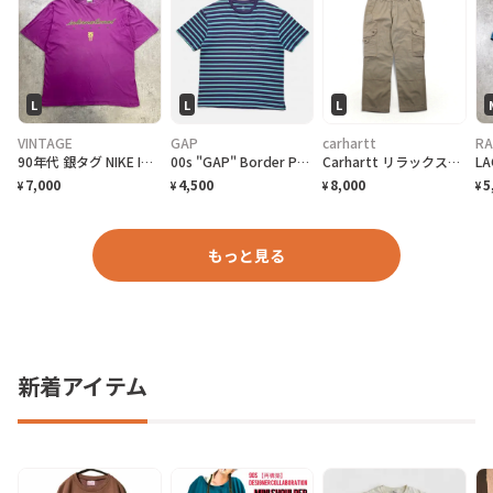
L
L
L
VINTAGE
GAP
carhartt
RA
90年代 銀タグ NIKE INTERNATIONAL ユーロナイキ インターナショナル プリントTシャツ メンズ2XL相当 古着 90s ヴィンテージ VINTAGE 銀タグ 地球儀 バックプリント ビッグサイズ 大きいサイズ 紫色
00s "GAP" Border Pocket T-Shirts ギャップ ボーダー ポケットTシャツ [L]
Carhartt リラックスフィット リップストップ ダブルニー ワーク カーゴパンツ L ベージュ COTTON RIPSTOP RELAXED FIT DOUBLE-FRONT CARGO WORK PANT B342 DES
7,000
4,500
8,000
5
¥
¥
¥
¥
もっと見る
新着アイテム