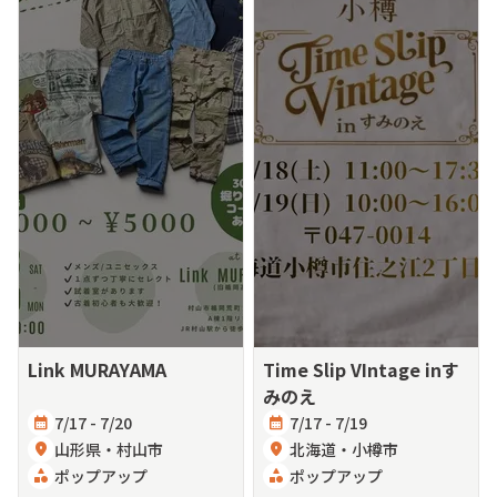
Link MURAYAMA
Time Slip VIntage inす
みのえ
calendar_month
7/17 - 7/20
calendar_month
7/17 - 7/19
location_on
山形県・村山市
location_on
北海道・小樽市
category
ポップアップ
category
ポップアップ