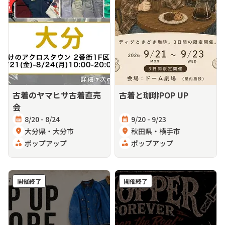
古着のヤマヒサ古着直売
古着と珈琲POP UP
会
calendar_month
8/20 - 8/24
calendar_month
9/20 - 9/23
location_on
大分県・大分市
location_on
秋田県・横手市
category
ポップアップ
category
ポップアップ
開催終了
開催終了