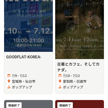
GOODFLAT-KOREA-
古着とカフェ、そしてカ
ナダ。
calendar_month
7/9 - 7/12
calendar_month
7/10 - 7/12
location_on
宮城県・仙台市
location_on
愛知県・日進市
category
ポップアップ
category
ポップアップ
開催終了
開催終了