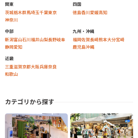
関東
四国
茨城
栃木
群馬
埼玉
千葉
東京
徳島
香川
愛媛
高知
神奈川
中部
九州・沖縄
新潟
富山
石川
福井
山梨
長野
岐阜
福岡
佐賀
長崎
熊本
大分
宮崎
静岡
愛知
鹿児島
沖縄
近畿
三重
滋賀
京都
大阪
兵庫
奈良
和歌山
カテゴリから探す