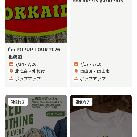
boy meets garments
I’m POPUP TOUR 2026
北海道
calendar_month
7/24 - 7/26
calendar_month
7/17 - 7/20
location_on
北海道・札幌市
location_on
岡山県・岡山市
category
ポップアップ
category
ポップアップ
開催終了
開催終了