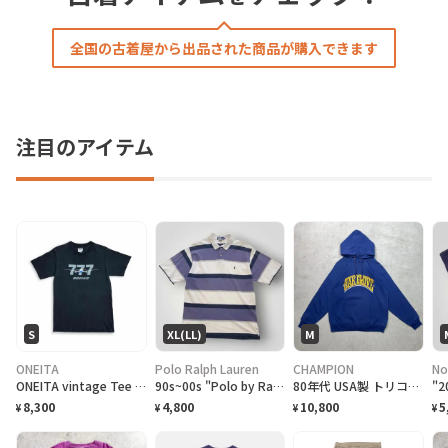
全国の古着屋から出品された商品が購入できます
注目のアイテム
S
XL(LL)
M
ONEITA
Polo Ralph Lauren
CHAMPION
No
ONEITA vintage Tee シングルステッチ Tシャツ BOEING ボーイング
90s~00s "Polo by Ralph Lauren" S/S Border Polo Shirt ラルフローレン ボーダー ポロシャツ [XL]
80年代 USA製 トリコタグ Champion チャンピオン OAK GROVE カレッジプリント スウェットパーカー メンズM相当 古着 80s ヴィンテージ VINTAGE 紺色
8,300
4,800
10,800
5
¥
¥
¥
¥