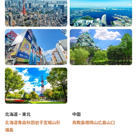
東京
神奈川
大阪
愛知
北海道
北海道・東北
中国
北海道
青森
秋田
岩手
宮城
山形
鳥取
島根
岡山
広島
山口
福島