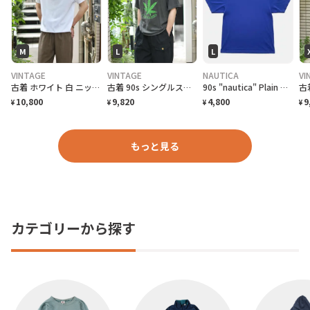
M
L
L
VINTAGE
VINTAGE
NAUTICA
VI
古着 ホワイト 白 ニットポロ ポロシャツ 半袖ポロシャツ プルオーバー
古着 90s シングルステッチ 大麻合法化運動 プリントTシャツ フェード
90s "nautica" Plain T-Shirt ノーティカ 無地Tシャツ [L]
10,800
9,820
4,800
9
¥
¥
¥
¥
もっと見る
カテゴリーから探す