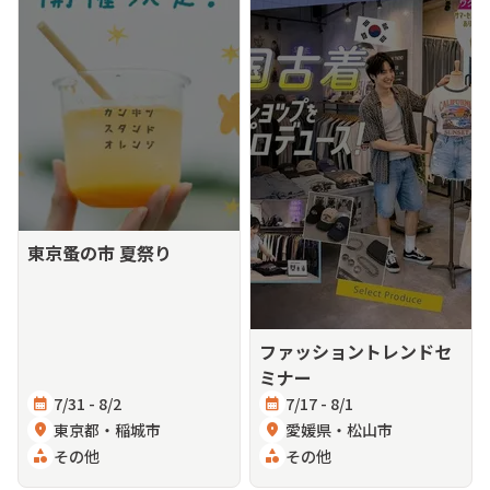
東京蚤の市 夏祭り
ファッショントレンドセ
ミナー
calendar_month
7/31 - 8/2
calendar_month
7/17 - 8/1
location_on
東京都・稲城市
location_on
愛媛県・松山市
category
その他
category
その他