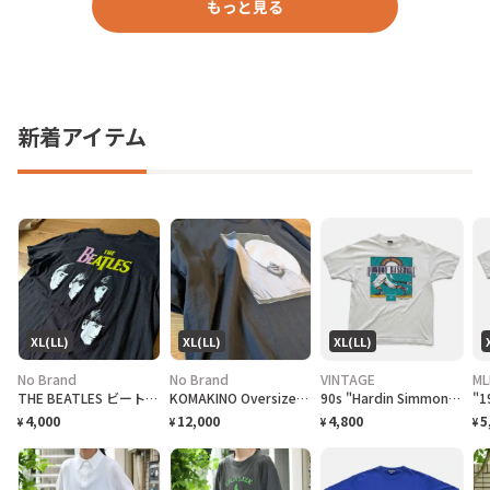
もっと見る
新着アイテム
XL(LL)
XL(LL)
XL(LL)
No Brand
No Brand
VINTAGE
ML
THE BEATLES ビートルズ バンドTシャツ
KOMAKINO Oversized T-Shirt
90s "Hardin Simmons University Cowboy Baseball" T-Shirt ハーディン シモンズ大学 カウボーイズベースボール Tシャツ [XL]
4,000
12,000
4,800
5
¥
¥
¥
¥