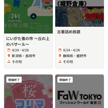
古着詰め放題
にいがた蚤の市 〜丘の上
のバザール〜
calendar_month
4/24 - 4/26
calendar_month
4/24 - 4/26
location_on
新潟県・長岡市
location_on
静岡県・裾野市
category
その他
category
その他
開催終了
開催終了