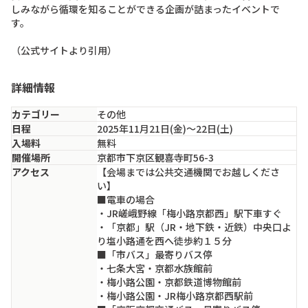
しみながら循環を知ることができる企画が詰まったイベントで
す。

（公式サイトより引用）
詳細情報
カテゴリー
その他
日程
2025年11月21日(金)〜22日(土)
入場料
無料
開催場所
京都市下京区観喜寺町56-3
アクセス
【会場までは公共交通機関でお越しくださ
い】

■電車の場合

・JR嵯峨野線「梅小路京都西」駅下車すぐ

・「京都」駅（JR・地下鉄・近鉄）中央口よ
り塩小路通を西へ徒歩約１５分

■「市バス」最寄りバス停

・七条大宮・京都水族館前

・梅小路公園・京都鉄道博物館前

・梅小路公園・JR梅小路京都西駅前
