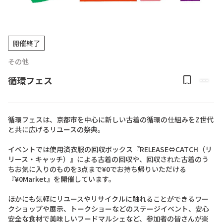
開催終了
その他
bookmark
more_horiz
循環フェス
循環フェスは、京都市を中心に新しい古着の循環の仕組みをZ世代
と共に広げるリユースの祭典。

イベントでは使用済衣服の回収ボックス『RELEASE⇔CATCH（リ
リース・キャッチ）』による古着の回収や、回収された古着のう
ちお気に入りのものを3点まで¥0でお持ち帰りいただける
『¥0Market』を開催しています。

ほかにも気軽にリユースやリサイクルに触れることができるワー
クショップや展示、トークショーなどのステージイベント、安心
安全な食材で美味しいフードマルシェなど、参加者の皆さんが楽