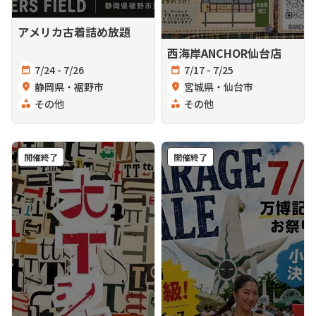
アメリカ古着詰め放題
西海岸ANCHOR仙台店
calendar_month
7/24 - 7/26
calendar_month
7/17 - 7/25
location_on
静岡県・裾野市
location_on
宮城県・仙台市
category
その他
category
その他
開催終了
開催終了