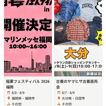
稲妻フェスティバル 2026
古着のヤマヒサ古着直売
福岡
会
calendar_month
8/8 - 8/9
calendar_month
8/7 - 8/9
location_on
福岡県・福岡市
location_on
大分県・日田市
category
その他
category
その他