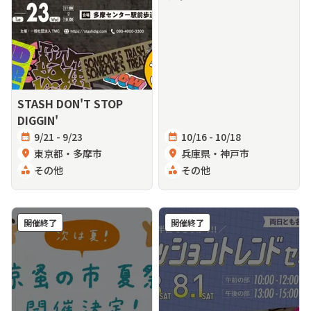
STASH DON'T STOP
DIGGIN'
calendar_month
9/21 - 9/23
calendar_month
10/16 - 10/18
location_on
東京都・多摩市
location_on
兵庫県・神戸市
category
その他
category
その他
開催終了
開催終了