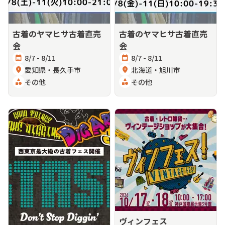
古着のヤマヒサ古着直売
古着のヤマヒサ古着直売
会
会
calendar_month
8/7 - 8/11
calendar_month
8/7 - 8/11
location_on
愛知県・長久手市
location_on
北海道・旭川市
category
その他
category
その他
ヴィンフェス