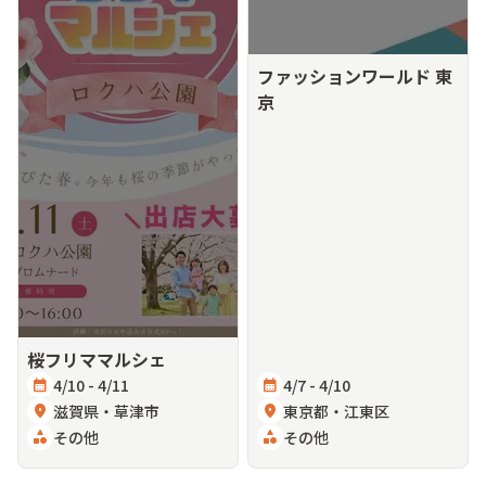
ファッションワールド 東
京
桜フリママルシェ
calendar_month
4/10 - 4/11
calendar_month
4/7 - 4/10
location_on
滋賀県・草津市
location_on
東京都・江東区
category
その他
category
その他