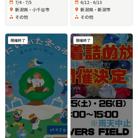
calendar_month
7/4 - 7/5
calendar_month
6/12 - 6/13
location_on
新潟県・小千谷市
location_on
新潟県・新潟市
category
その他
category
その他
開催終了
開催終了