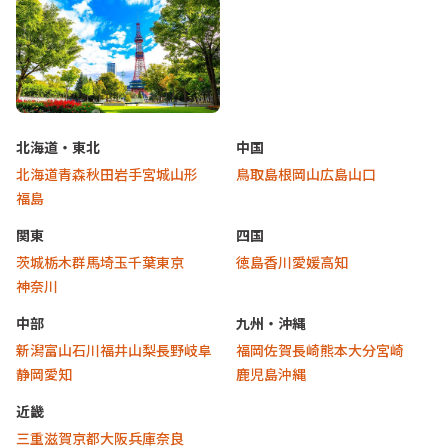
北海道
北海道・東北
中国
北海道
青森
秋田
岩手
宮城
山形
鳥取
島根
岡山
広島
山口
福島
関東
四国
茨城
栃木
群馬
埼玉
千葉
東京
徳島
香川
愛媛
高知
神奈川
中部
九州・沖縄
新潟
富山
石川
福井
山梨
長野
岐阜
福岡
佐賀
長崎
熊本
大分
宮崎
静岡
愛知
鹿児島
沖縄
近畿
三重
滋賀
京都
大阪
兵庫
奈良