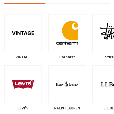
VINTAGE
Carhartt
Stus
LEVI'S
RALPH LAUREN
L.L.B