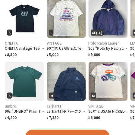
S
L
XL(LL)
ONEITA
VINTAGE
Polo Ralph Lauren
LE
ONEITA vintage Tee シングルステッチ Tシャツ BOEING ボーイング
90年代 USA製 B.C.Tee celebrate アートプリントTシャツ メンズL相当 古着 90s VINTAGE ヴィンテージ カナダ BC州 100周年記念 シングルステッチ 白色
90s "Polo by Ralph Lauren" Reversible Hoodie Jacket ポロ ラルフローレン リバーシブル ジャケット[XL]
8,300
5,000
9,800
9
¥
¥
¥
¥
S
M
M
umbro
carhartt
VINTAGE
VI
90s "UMBRO" Plain T-Shirt アンブロ 無地Tシャツ [S]
carhartt FR ハーフジップ 刺繍企業ロゴ ネイビー スウェット
90年代 USA製 NICKELODEO KID'S CHOICE AWARDS リンガーTシャツ メンズM 古着 1997 90s VINTAGE ヴィンテージ ニコロデオン キッズチョイスアワード バックプリント 裾シングルステッチ 白色
4,800
7,180
6,000
7
¥
¥
¥
¥