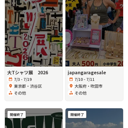
大Tシャツ展 2026
japangaragesale
calendar_month
7/3 - 7/19
calendar_month
7/10 - 7/11
location_on
東京都・渋谷区
location_on
大阪府・吹田市
category
その他
category
その他
開催終了
開催終了