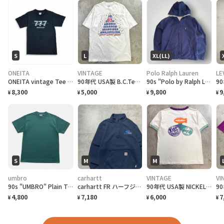
S
L
XL(LL)
ONEITA
VINTAGE
Polo Ralph Lauren
LE
ONEITA vintage Tee シングルステッチ Tシャツ BOEING ボーイング
90年代 USA製 B.C.Tee celebrate アートプリントTシャツ メンズL相当 古着 90s VINTAGE ヴィンテージ カナダ BC州 100周年記念 シングルステッチ 白色
90s "Polo by Ralph Lauren" Reversible Hoodie Jacket ポロ ラルフローレン リバーシブル ジャケット[XL]
8,300
5,000
9,800
9
¥
¥
¥
¥
S
M
M
umbro
carhartt
VINTAGE
VI
90s "UMBRO" Plain T-Shirt アンブロ 無地Tシャツ [S]
carhartt FR ハーフジップ 刺繍企業ロゴ ネイビー スウェット
90年代 USA製 NICKELODEO KID'S CHOICE AWARDS リンガーTシャツ メンズM 古着 1997 90s VINTAGE ヴィンテージ ニコロデオン キッズチョイスアワード バックプリント 裾シングルステッチ 白色
4,800
7,180
6,000
7
¥
¥
¥
¥