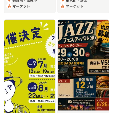
location_on
長野県・塩尻市
location_on
東京都・港区
category
マーケット
category
マーケット