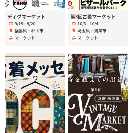
ディグマーケット
第3回古着マーケット
calendar_month
9/19 - 9/20
calendar_month
10/3 - 10/4
location_on
福島県・郡山市
location_on
埼玉県・鴻巣市
category
マーケット
category
マーケット