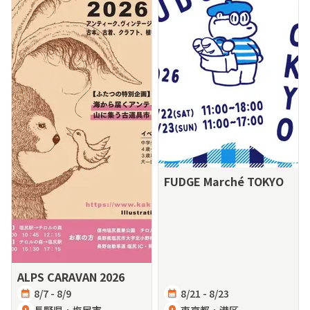
FUDGE Marché TOKYO
ALPS CARAVAN 2026
calendar_month
8/7 - 8/9
calendar_month
8/21 - 8/23