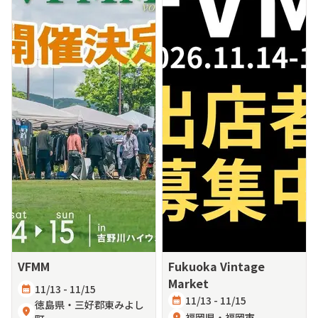
VFMM
Fukuoka Vintage
Market
calendar_month
11/13 - 11/15
calendar_month
11/13 - 11/15
徳島県・三好郡東みよし
location_on
location_on
福岡県・福岡市