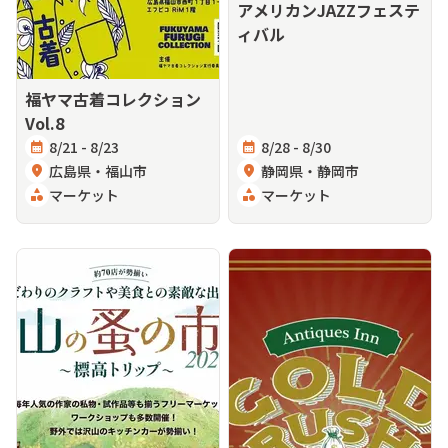
アメリカンJAZZフェステ
ィバル
福ヤマ古着コレクション
Vol.8
calendar_month
8/21 - 8/23
calendar_month
8/28 - 8/30
location_on
広島県・福山市
location_on
静岡県・静岡市
category
マーケット
category
マーケット