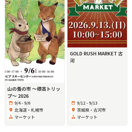
GOLD RUSH MARKET 古
河
山の蚤の市 〜標高トリッ
プ〜 2026
calendar_month
9/4 - 9/6
calendar_month
9/12 - 9/13
location_on
北海道・札幌市
location_on
茨城県・古河市
category
マーケット
category
マーケット