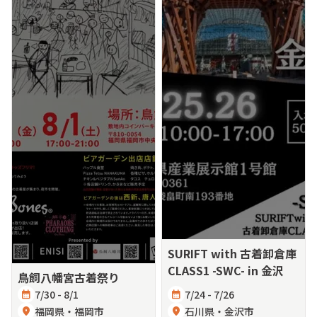
SURIFT with 古着卸倉庫
CLASS1 -SWC- in 金沢
鳥飼八幡宮古着祭り
calendar_month
7/30 - 8/1
calendar_month
7/24 - 7/26
location_on
福岡県・福岡市
location_on
石川県・金沢市