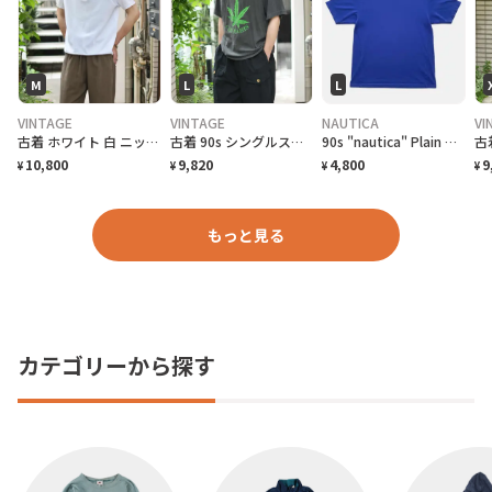
M
L
L
VINTAGE
VINTAGE
NAUTICA
VI
古着 ホワイト 白 ニットポロ ポロシャツ 半袖ポロシャツ プルオーバー
古着 90s シングルステッチ 大麻合法化運動 プリントTシャツ フェード
90s "nautica" Plain T-Shirt ノーティカ 無地Tシャツ [L]
10,800
9,820
4,800
9
¥
¥
¥
¥
もっと見る
カテゴリーから探す