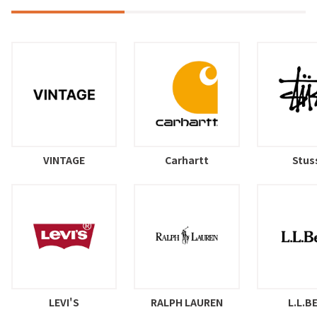
VINTAGE
Carhartt
Stus
LEVI'S
RALPH LAUREN
L.L.B