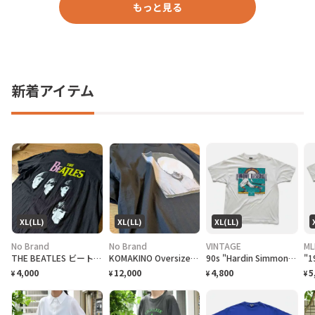
もっと見る
新着アイテム
XL(LL)
XL(LL)
XL(LL)
No Brand
No Brand
VINTAGE
ML
THE BEATLES ビートルズ バンドTシャツ
KOMAKINO Oversized T-Shirt
90s "Hardin Simmons University Cowboy Baseball" T-Shirt ハーディン シモンズ大学 カウボーイズベースボール Tシャツ [XL]
4,000
12,000
4,800
5
¥
¥
¥
¥