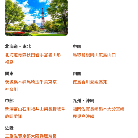
大阪
愛知
北海道
北海道・東北
中国
北海道
青森
秋田
岩手
宮城
山形
鳥取
島根
岡山
広島
山口
福島
関東
四国
茨城
栃木
群馬
埼玉
千葉
東京
徳島
香川
愛媛
高知
神奈川
中部
九州・沖縄
新潟
富山
石川
福井
山梨
長野
岐阜
福岡
佐賀
長崎
熊本
大分
宮崎
静岡
愛知
鹿児島
沖縄
近畿
三重
滋賀
京都
大阪
兵庫
奈良