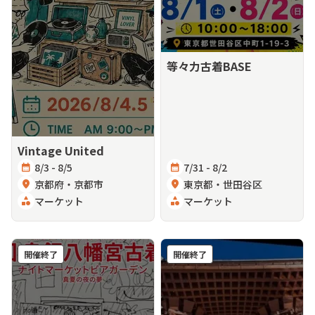
等々力古着BASE
Vintage United
calendar_month
8/3 - 8/5
calendar_month
7/31 - 8/2
location_on
京都府・京都市
location_on
東京都・世田谷区
category
マーケット
category
マーケット
開催終了
開催終了