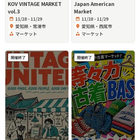
KOV VINTAGE MARKET
Japan American
vol.3
Market
calendar_month
11/28 - 11/29
calendar_month
11/28 - 11/29
location_on
愛知県・常滑市
location_on
愛知県・西尾市
category
マーケット
category
マーケット
開催終了
開催終了