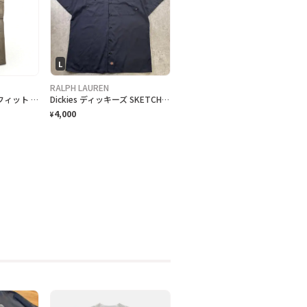
L
RALPH LAUREN
Carhartt リラックスフィット リップストップ ダブルニー ワーク カーゴパンツ L ベージュ COTTON RIPSTOP RELAXED FIT DOUBLE-FRONT CARGO WORK PANT B342 DES
Dickies ディッキーズ SKETCHBOOK BREWING ビール 企業ロゴ刺繍 半袖ワークシャツ メンズL 古着 アドバタイジング バックプリント チャコールグレー
4,000
¥