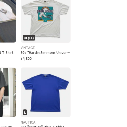
XL(LL)
VINTAGE
 T-Shirt
90s "Hardin Simmons University Cowboy Baseball" T-Shirt ハーディン シモンズ大学 カウボーイズベースボール Tシャツ [XL]
4,800
¥
L
NAUTICA
古着 90s シングルステッチ 大麻合法化運動 プリントTシャツ フェード
90s "nautica" Plain T-Shirt ノーティカ 無地Tシャツ [L]