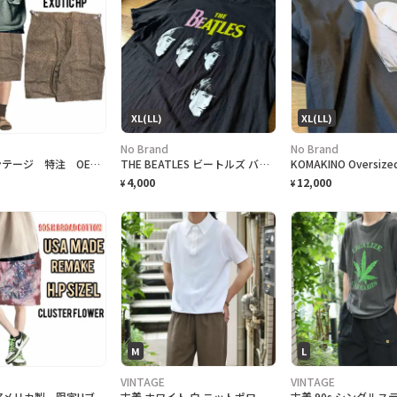
XL(LL)
XL(LL)
No Brand
No Brand
90s ヴィンテージ 特注 OEM激レア ハーフパンツ 総柄 美品
THE BEATLES ビートルズ バンドTシャツ
KOMAKINO Oversized
4,000
12,000
¥
¥
M
L
VINTAGE
VINTAGE
90s USA アメリカ製 限定Hブロード リメイク クラスターアートL
古着 ホワイト 白 ニットポロ ポロシャツ 半袖ポロシャツ プルオーバー