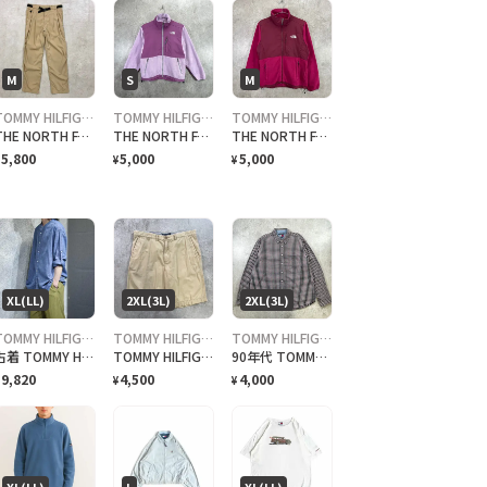
M
S
M
TOMMY HILFIGER
TOMMY HILFIGER
TOMMY HILFIGER
THE NORTH FACE ザ ノースフェイス アウトドア ナイロンパンツ メンズM 古着 ワンポイントロゴ刺繍 ベルト付き カーキベージュ
THE NORTH FACE ザ ノースフェイス デナリジャケット レディースS相当 古着 ナイロンxフリースジャケット POLARTEC ポーラーテック
THE NORTH FACE ザ ノースフェイス デナリジャケット レディースM 古着 ナイロンxフリースジャケット アウトドアジャケット 赤紫色 ポーラテック
5,800
5,000
5,000
¥
¥
XL(LL)
2XL(3L)
2XL(3L)
TOMMY HILFIGER
TOMMY HILFIGER
TOMMY HILFIGER
古着 TOMMY HILFIGER コットン リネン バンドカラーシャツ 杢調
TOMMY HILFIGER トミーヒルフィガー チノショートパンツ ショーツ メンズW37相当 古着 アメカジ サンドベージュ
90年代 TOMMY JEANS トミージーンズ 長袖 チェックシャツ メンズ2XL 古着 90s VINTAGE ヴィンテージ ボタンダウン ビッグサイズ 大きいサイズ ブラック×レッド
9,820
4,500
4,000
¥
¥
XL(LL)
L
XL(LL)