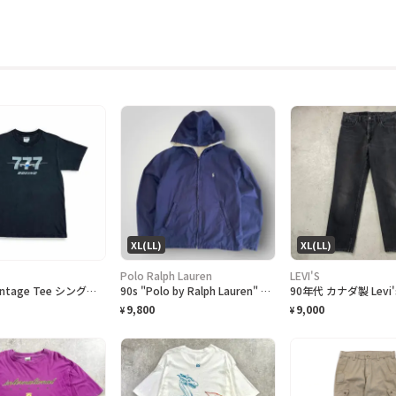
XL(LL)
XL(LL)
Polo Ralph Lauren
LEVI'S
ONEITA vintage Tee シングルステッチ Tシャツ BOEING ボーイング
90s "Polo by Ralph Lauren" Reversible Hoodie Jacket ポロ ラルフローレン リバーシブル ジャケット[XL]
9,800
9,000
¥
¥