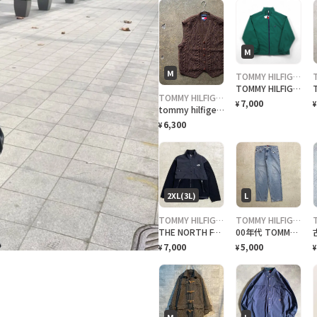
M
M
TOMMY HILFIGER
TOMMY HILFIGER 00年代 ジップアップ スポーツジャケット M グリーン 撥水 透湿 メッシュライナー ドローコード 未使用品
TOMMY HILFIGER
7,000
¥
¥
tommy hilfiger ベスト
6,300
¥
2XL(3L)
L
TOMMY HILFIGER
TOMMY HILFIGER
THE NORTH FACE ザ ノースフェイス デナリジャケット メンズ2XL相当 古着 POLARTEC ポーラーテック フリース×ナイロン アウトドアジャケット 裾ドローコード付き ビッグサイズ 大きいサイズ 黒
00年代 TOMMY JEANS トミーヒルフィガー テーパード デニムパンツ メンズW33相当 古着 00s Y2K ヴィンテージ VINTAGE アメカジ ジーンズ 青色
7,000
5,000
¥
¥
¥
M
L