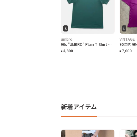
S
L
umbro
VINTAGE
90s "UMBRO" Plain T-Shirt アンブロ 無地Tシャツ [S]
4,800
7,000
¥
¥
新着アイテム