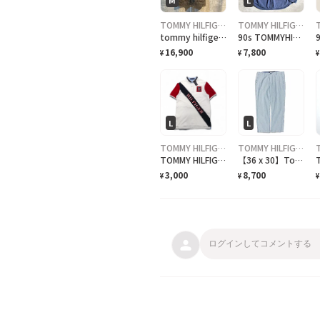
TOMMY HILFIGER
TOMMY HILFIGER
tommy hilfiger ヘリンボーンダッフルコート
90s TOMMYHILFIGER シャツ
16,900
7,800
¥
¥
¥
L
L
TOMMY HILFIGER
TOMMY HILFIGER
TOMMY HILFIGER ポロシャツ L ホワイト コットン 鹿の子 ナンバリング ロゴ刺繍 未使用品
【36 x 30】Tommy Hilfiger stripe denim custom fit coupe sur mesure オーダーメイド品 トミー pants パンツ ストライプ デニム/ジーンズ
3,000
8,700
¥
¥
¥