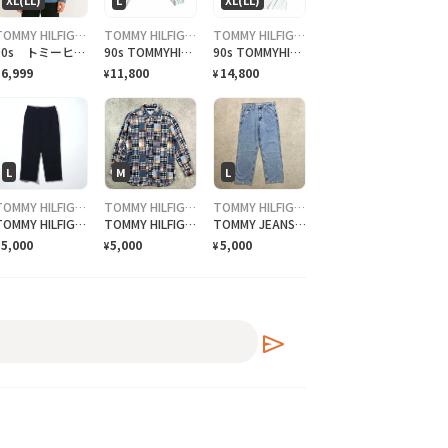
TOMMY HILFIGER
TOMMY HILFIGER
TOMMY HILFIGER
90s トミーヒルフィガー ハーフジップ スウェット デカロゴ 刺繍 ブルー
90s TOMMYHILFIGER スウィングトップ
90s TOMMYHILFIGER Tシャツ
6,999
11,800
14,800
¥
¥
L
M
L
TOMMY HILFIGER
TOMMY HILFIGER
TOMMY HILFIGER
TOMMY HILFIGER 90年代 2タック ワイド スラックスパンツ L ネイビー ウール ギャバジン
TOMMY HILFIGER トミーヒルフィガー パッチワーク チェックシャツ メンズM
TOMMY JEANS トミーヒルフィガー ワイド デニムパンツ メンズW33相当 古着 AIDEN JEANS アメカジ ジーンズ 青色
5,000
5,000
5,000
¥
¥
send