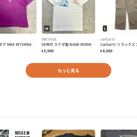
M
L
VINTAGE
carhartt
90年代 銀タグ NIKE INTERNATIONAL ユーロナイキ インターナショナル プリントTシャツ メンズ2XL相当 古着 90s ヴィンテージ VINTAGE 銀タグ 地球儀 バックプリント ビッグサイズ 大きいサイズ 紫色
90年代 カナダ製 BAND NORWITCH ワンポイントロゴプリントTシャツ メンズM相当 古着 90s VINTAGE ヴィンテージ ドラゴン バックプリント シングルステッチ 白色
5,000
8,000
¥
¥
もっと見る