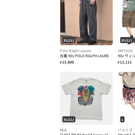
XL(LL)
XL(LL)
Polo Ralph Lauren
VINTAGE
古着 90s POLO RALPH LAUREN 先染め ブラックデニム デニム
13,800
11,111
¥
¥
XL(LL)
L
MLB
リメイク
"1997 [MLB] World Series Cleveland Indians vs Florida Marlins" T-Shirt [XL]