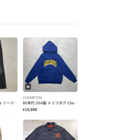
M
CHAMPION
90年代 カナダ製 Levi's リーバイス 516 ブラックデニムパンツ ストレート メンズW36 古着 90s ヴィンテージ VINTAGE 後染め グレーデニム フェードブラック 黒
80年代 USA製 トリコタグ Champion チャンピオン OAK GROVE カレッジプリント スウェットパーカー メンズM相当 古着 80s ヴィンテージ VINTAGE 紺色
10,800
¥