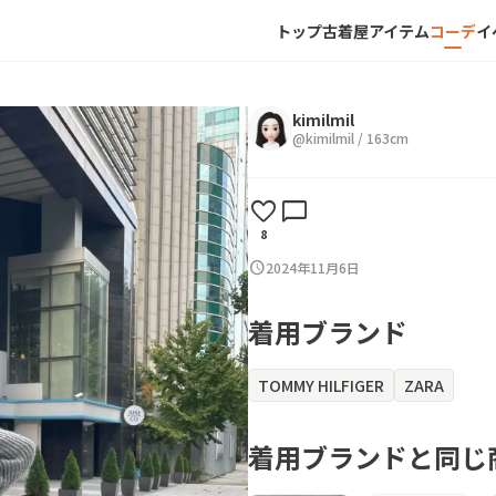
トップ
古着屋
アイテム
コーデ
イ
kimilmil
@
kimilmil
/
163
cm
favorite
chat_bubble
8
schedule
2024年11月6日
着用ブランド
TOMMY HILFIGER
ZARA
着用ブランドと同じ