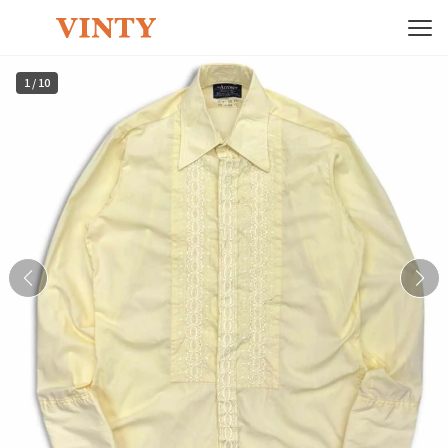
1
/
10