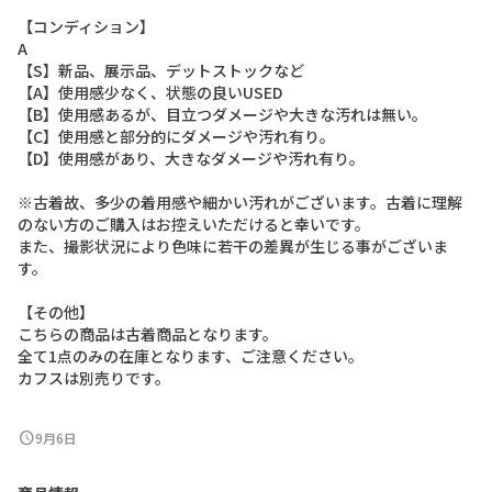
【
コ
ン
デ
ィ
シ
ョ
ン
】
A
【
S
】
新
品
、
展
示
品
、
デ
ッ
ト
ス
ト
ッ
ク
な
ど
【
A
】
使
用
感
少
な
く
、
状
態
の
良
い
U
S
E
D
【
B
】
使
用
感
あ
る
が
、
目
立
つ
ダ
メ
ー
ジ
や
大
き
な
汚
れ
は
無
い
。
【
C
】
使
用
感
と
部
分
的
に
ダ
メ
ー
ジ
や
汚
れ
有
り
。
【
D
】
使
用
感
が
あ
り
、
大
き
な
ダ
メ
ー
ジ
や
汚
れ
有
り
。
※
古
着
故
、
多
少
の
着
用
感
や
細
か
い
汚
れ
が
ご
ざ
い
ま
す
。
古
着
に
理
解
の
な
い
方
の
ご
購
入
は
お
控
え
い
た
だ
け
る
と
幸
い
で
す
。
ま
た
、
撮
影
状
況
に
よ
り
色
味
に
若
干
の
差
異
が
生
じ
る
事
が
ご
ざ
い
ま
す
。
【
そ
の
他
】
こ
ち
ら
の
商
品
は
古
着
商
品
と
な
り
ま
す
。
全
て
1
点
の
み
の
在
庫
と
な
り
ま
す
、
ご
注
意
く
だ
さ
い
。
カ
フ
ス
は
別
売
り
で
す
。
schedule
9月6日