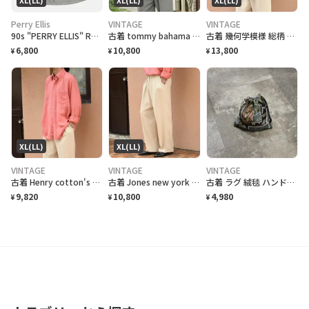
Perry Ellis
VINTAGE
VINTAGE
90s "PERRY ELLIS" Rayon/Polyester S/S Check Shirt ペリーエリス レーヨン ポリチェックシャツ [XL]
古着 tommy bahama マルチストライプ 半袖シャツ シルクシャツ 黄緑
古着 幾何学模様 総柄 柄 イージーテーラードジャケット 羽織り USA製
6,800
10,800
13,800
¥
¥
¥
XL(LL)
XL(LL)
VINTAGE
VINTAGE
VINTAGE
古着 Henry cotton's リネンシャツ ボタンダウンシャツ BDシャツ
古着 Jones new york レーヨン 2タック スラックス ワイドパンツ
古着 ラグ 絨毯 ハンドメイド 巾着 ゴルフ柄 リメイク
9,820
10,800
4,980
¥
¥
¥