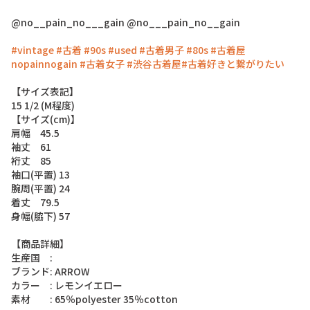
@no__pain_no___gain
@no___pain_no__gain
#vintage
#古着
#90s
#used
#古着男子
#80s
#古着屋
nopainnogain
#古着女子
#渋谷古着屋
#古着好きと繋がりたい
【
サ
イ
ズ
表
記
】
1
5
1
/
2
(
M
程
度
)
【
サ
イ
ズ
(
c
m
)
】
肩
幅
4
5
.
5
袖
丈
6
1
裄
丈
8
5
袖
口
(
平
置
)
1
3
腕
周
(
平
置
)
2
4
着
丈
7
9
.
5
身
幅
(
脇
下
)
5
7
【
商
品
詳
細
】
生
産
国
:
ブ
ラ
ン
ド
:
A
R
R
O
W
カ
ラ
ー
:
レ
モ
ン
イ
エ
ロ
ー
素
材
:
6
5
％
p
o
l
y
e
s
t
e
r
3
5
％
c
o
t
t
o
n