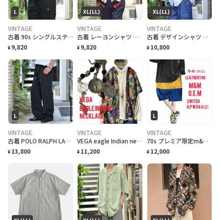
L
XL(LL)
XL(LL)
VINTAGE
VINTAGE
VINTAGE
古着 90s シングルステッチ 大麻合法化運動 プリントTシャツ フェード
古着 レーヨンシャツ アロハシャツ 夕日 半袖シャツ オープンカラーシャツ
古着 デザインシャツ ニットシャツ 半袖シャツ ホワイト 白 シャツ
9,820
9,820
10,800
¥
¥
¥
L
L
VINTAGE
VINTAGE
VINTAGE
古着 POLO RALPH LAUREN 黒 チノパン チノ ストレート
VEGA eagle Indian necklace vintageコイン
70s プレミア限定m&m特注 レザータグ、大人 スイッチ ハーフパンツ w34
13,800
11,200
12,000
¥
¥
¥
XL(LL)
XL(LL)
XL(LL)