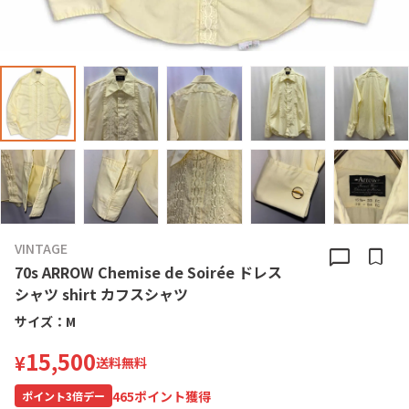
VINTAGE
chat_bubble
bookmark
70s ARROW Chemise de Soirée ドレス
シャツ shirt カフスシャツ
サイズ：
M
15,500
¥
送料無料
465
ポイント獲得
ポイント
3
倍デー