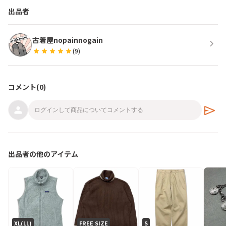
出品者
古着屋nopainnogain
chevron_right
star
star
star
star
star
(
9
)
コメント(
0
)
send
出品者の他のアイテム
XL(LL)
FREE SIZE
S