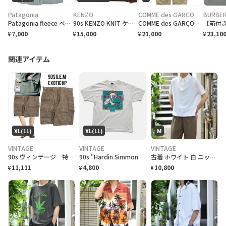
Patagonia
KENZO
COMME des GARCONS HOMME PLUS
BURBE
Patagonia fleece ベストvest フリース
90s KENZO KNIT ケンゾー ハイネックニット
COMME des GARÇONS homme deux チノパン コムデギャルソン オムドゥ pants スラックス コットン
7,000
15,000
21,000
23,10
¥
¥
¥
¥
関連アイテム
XL(LL)
XL(LL)
M
VINTAGE
VINTAGE
VINTAGE
90s ヴィンテージ 特注 OEM激レア ハーフパンツ 総柄 美品
90s "Hardin Simmons University Cowboy Baseball" T-Shirt ハーディン シモンズ大学 カウボーイズベースボール Tシャツ [XL]
古着 ホワイト 白 ニットポロ ポロシャツ 半袖ポロシャツ プルオーバー
11,111
4,800
10,800
¥
¥
¥