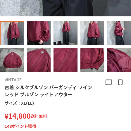
VINTAGE
chat_bubble
bookmark
古着 シルクブルゾン バーガンディ ワイン
レッド ブルゾン ライトアウター
サイズ：
XL(LL)
14,800
¥
送料無料
148
ポイント獲得