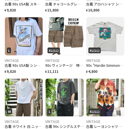
古着 90s USA製 スキーリゾート スーベニアTシャツ プリントTシャツ 黒
古着 チャコールグレー リネンスラックス スラックス ワイドパンツ タックパンツ
古着 アロハシャツ シルクシャツ レーヨンシャツ 柄シャツ 総柄シャツ
9,820
13,800
10,800
¥
¥
¥
L
XL(LL)
XL(LL)
VINTAGE
VINTAGE
VINTAGE
古着 90s USA製 シングルステッチ ビール プロモーション Tシャツ
90s ヴィンテージ 特注 OEM激レア ハーフパンツ 総柄 美品
90s "Hardin Simmons University Cowboy Baseball" T-Shirt ハーディン シモンズ大学 カウボーイズベースボール Tシャツ [XL]
9,820
11,111
4,800
¥
¥
¥
M
L
XL(LL)
VINTAGE
VINTAGE
VINTAGE
古着 ホワイト 白 ニットポロ ポロシャツ 半袖ポロシャツ プルオーバー
古着 90s シングルステッチ 大麻合法化運動 プリントTシャツ フェード
古着 レーヨンシャツ アロハシャツ 夕日 半袖シャツ オープンカラーシャツ