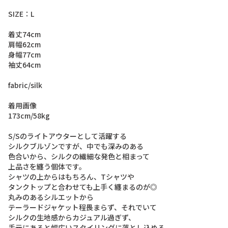
S
I
Z
E
：
L
着
丈
7
4
c
m
肩
幅
6
2
c
m
身
幅
7
7
c
m
袖
丈
6
4
c
m
f
a
b
r
i
c
/
s
i
l
k
着
用
画
像
1
7
3
c
m
/
5
8
k
g
S
/
S
の
ラ
イ
ト
ア
ウ
タ
ー
と
し
て
活
躍
す
る
シ
ル
ク
ブ
ル
ゾ
ン
で
す
が
、
中
で
も
深
み
の
あ
る
色
合
い
か
ら
、
シ
ル
ク
の
繊
細
な
発
色
と
相
ま
っ
て
上
品
さ
を
纏
う
個
体
で
す
。
シ
ャ
ツ
の
上
か
ら
は
も
ち
ろ
ん
、
T
シ
ャ
ツ
や
タ
ン
ク
ト
ッ
プ
と
合
わ
せ
て
も
上
手
く
纏
ま
る
の
が
◎
丸
み
の
あ
る
シ
ル
エ
ッ
ト
か
ら
テ
ー
ラ
ー
ド
ジ
ャ
ケ
ッ
ト
程
畏
ま
ら
ず
、
そ
れ
で
い
て
シ
ル
ク
の
生
地
感
か
ら
カ
ジ
ュ
ア
ル
過
ぎ
ず
、
手
元
に
あ
る
と
幅
広
い
ス
タ
イ
リ
ン
グ
に
落
と
し
込
め
る