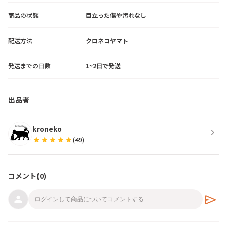
商品の状態
目立った傷や汚れなし
配送方法
クロネコヤマト
発送までの日数
1~2日で発送
出品者
kroneko
chevron_right
star
star
star
star
star
(
49
)
コメント(
0
)
send