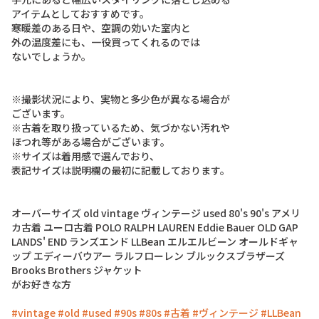
ア
イ
テ
ム
と
し
て
お
す
す
め
で
す
。
寒
暖
差
の
あ
る
日
や
、
空
調
の
効
い
た
室
内
と
外
の
温
度
差
に
も
、
一
役
買
っ
て
く
れ
る
の
で
は
な
い
で
し
ょ
う
か
。
※
撮
影
状
況
に
よ
り
、
実
物
と
多
少
色
が
異
な
る
場
合
が
ご
ざ
い
ま
す
。
※
古
着
を
取
り
扱
っ
て
い
る
た
め
、
気
づ
か
な
い
汚
れ
や
ほ
つ
れ
等
が
あ
る
場
合
が
ご
ざ
い
ま
す
。
※
サ
イ
ズ
は
着
用
感
で
選
ん
で
お
り
、
表
記
サ
イ
ズ
は
説
明
欄
の
最
初
に
記
載
し
て
お
り
ま
す
。
オ
ー
バ
ー
サ
イ
ズ
o
l
d
v
i
n
t
a
g
e
ヴ
ィ
ン
テ
ー
ジ
u
s
e
d
8
0
'
s
9
0
'
s
ア
メ
リ
カ
古
着
ユ
ー
ロ
古
着
P
O
L
O
R
A
L
P
H
L
A
U
R
E
N
E
d
d
i
e
B
a
u
e
r
O
L
D
G
A
P
L
A
N
D
S
'
E
N
D
ラ
ン
ズ
エ
ン
ド
L
L
B
e
a
n
エ
ル
エ
ル
ビ
ー
ン
オ
ー
ル
ド
ギ
ャ
ッ
プ
エ
デ
ィ
ー
バ
ウ
ア
ー
ラ
ル
フ
ロ
ー
レ
ン
ブ
ル
ッ
ク
ス
ブ
ラ
ザ
ー
ズ
B
r
o
o
k
s
B
r
o
t
h
e
r
s
ジ
ャ
ケ
ッ
ト
が
お
好
き
な
方
#vintage
#old
#used
#90s
#80s
#古着
#ヴィンテージ
#LLBean