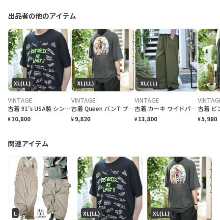
出品者の他のアイテム
XL(LL)
XL(LL)
XL(LL)
VINTAGE
VINTAGE
VINTAGE
VINTAG
古着 91's USA製 シングルステッチ 退職記念 Tシャツ プリントTシャツ
古着 Queen バンT プリントTシャツ Tシャツ 半袖Tシャフェード
古着 カーキ ワイドパンツ スラックス タックパンツ 緑 グリーン
10,800
9,820
13,800
5,980
¥
¥
¥
¥
関連アイテム
L
XL(LL)
XL(LL)