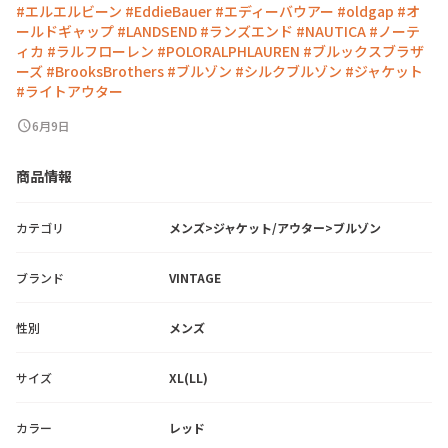
#エルエルビーン
#EddieBauer
#エディーバウアー
#oldgap
#オ
ールドギャップ
#LANDSEND
#ランズエンド
#NAUTICA
#ノーテ
ィカ
#ラルフローレン
#POLORALPHLAUREN
#ブルックスブラザ
ーズ
#BrooksBrothers
#ブルゾン
#シルクブルゾン
#ジャケット
#ライトアウター
schedule
6月9日
商品情報
カテゴリ
メンズ>ジャケット/アウター>ブルゾン
ブランド
VINTAGE
性別
メンズ
サイズ
XL(LL)
カラー
レッド