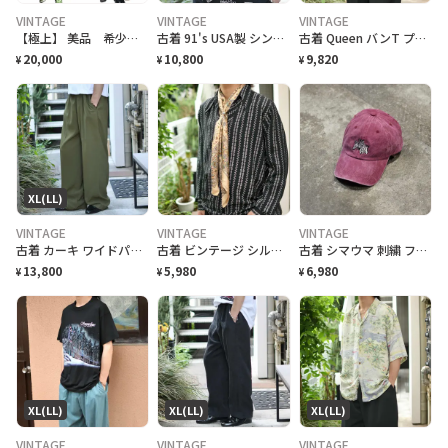
VINTAGE
VINTAGE
VINTAGE
【極上】 美品 希少 CAMBIO カンビオRAラインクロスバックオーバーオールL
古着 91's USA製 シングルステッチ 退職記念 Tシャツ プリントTシャツ
古着 Queen バンT プリントTシャツ Tシャツ 半袖Tシャフェード
20,000
10,800
9,820
¥
¥
¥
XL(LL)
VINTAGE
VINTAGE
VINTAGE
古着 カーキ ワイドパンツ スラックス タックパンツ 緑 グリーン
古着 ビンテージ シルク スカーフ バンダナ ペイズリー柄 ベージュ
古着 シマウマ 刺繍 フェード 6パネル ベースボールキャップ 帽子 キャップ
13,800
5,980
6,980
¥
¥
¥
XL(LL)
XL(LL)
XL(LL)
VINTAGE
VINTAGE
VINTAGE