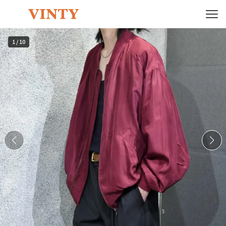
1
/
10