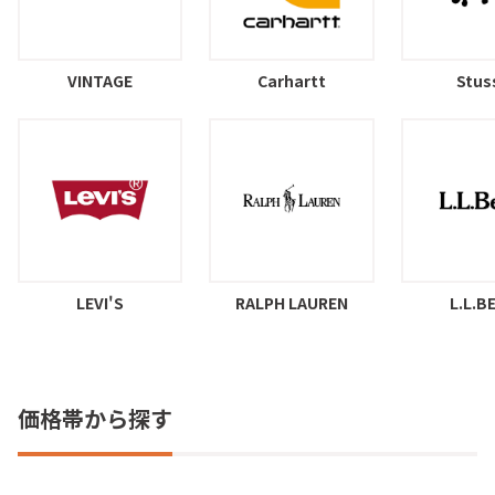
VINTAGE
Carhartt
Stus
LEVI'S
RALPH LAUREN
L.L.B
価格帯から探す