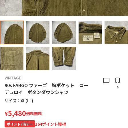
VINTAGE
chat_bubble
bookmark
90s FARGO ファーゴ 胸ポケット コー
4
デュロイ ボタンダウンシャツ
サイズ：
XL(LL)
5,480
¥
送料無料
164
ポイント獲得
ポイント
3
倍デー