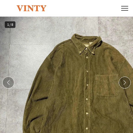
1
/
8