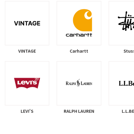
VINTAGE
Carhartt
Stus
LEVI'S
RALPH LAUREN
L.L.B