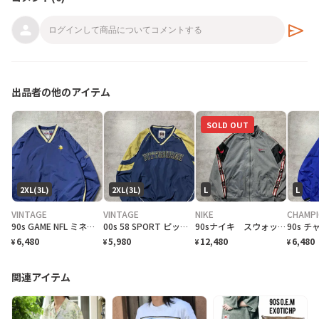
send
出品者の他のアイテム
SOLD OUT
2XL(3L)
2XL(3L)
L
L
VINTAGE
VINTAGE
NIKE
CHAMP
90s GAME NFL ミネソタヴァイキングス 刺繍ロゴ ナイロンプルオーバー
00s 58 SPORT ピッツバーグパンサーズ 両面刺繍 ナイロンプルオーバー
90sナイキ スウォッシュ刺繍 アーム刺繍 サイドロゴテープ トラックジャケット
6,480
5,980
12,480
6,480
¥
¥
¥
¥
関連アイテム