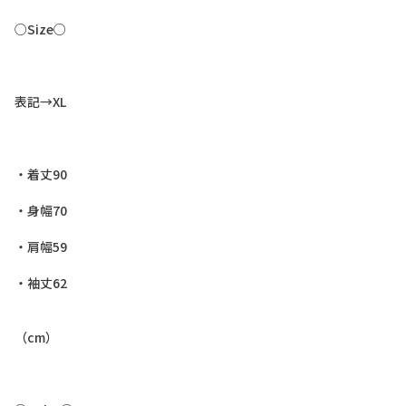
○
S
i
z
e
○
表
記
→
X
L
・
着
丈
9
0
・
身
幅
7
0
・
肩
幅
5
9
・
袖
丈
6
2
（
c
m
）