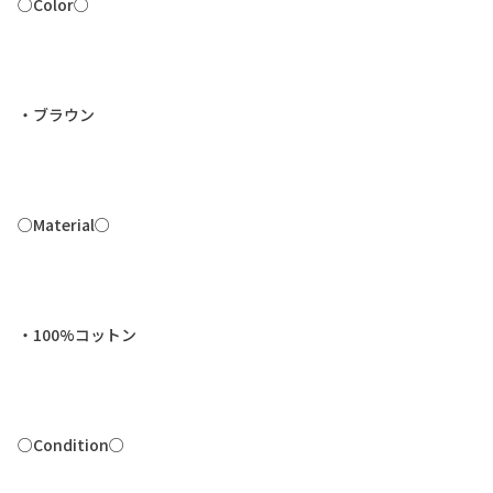
○
C
o
l
o
r
○
・
ブ
ラ
ウ
ン
○
M
a
t
e
r
i
a
l
○
・
1
0
0
%
コ
ッ
ト
ン
○
C
o
n
d
i
t
i
o
n
○