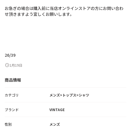
お
急
ぎ
の
場
合
は
購
入
前
に
当
店
オ
ン
ラ
イ
ン
ス
ト
ア
の
方
に
お
問
い
合
わ
せ
頂
き
ま
す
よ
う
宜
し
く
お
願
い
し
ま
す
。
2
6
/
3
9
schedule
1月19日
商品情報
カテゴリ
メンズ>トップス>シャツ
ブランド
VINTAGE
性別
メンズ