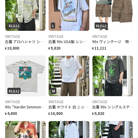
XL(LL)
L
XL(LL)
VINTAGE
VINTAGE
VINTAGE
古着 アロハシャツ シルクシャツ レーヨンシャツ 柄シャツ 総柄シャツ
古着 90s USA製 シングルステッチ ビール プロモーション Tシャツ
90s ヴィンテージ 特注 OEM激レア ハーフパンツ 総柄 美品
10,800
9,820
11,111
¥
¥
¥
XL(LL)
M
L
VINTAGE
VINTAGE
VINTAGE
90s "Hardin Simmons University Cowboy Baseball" T-Shirt ハーディン シモンズ大学 カウボーイズベースボール Tシャツ [XL]
古着 ホワイト 白 ニットポロ ポロシャツ 半袖ポロシャツ プルオーバー
古着 90s シングルステッチ 大麻合法化運動 プリントTシャツ フェード
4,800
10,800
9,820
¥
¥
¥