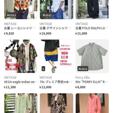
XL(LL)
XL(LL)
L
VINTAGE
VINTAGE
VINTAGE
古着 レーヨンシャツ アロハシャツ 夕日 半袖シャツ オープンカラーシャツ
古着 デザインシャツ ニットシャツ 半袖シャツ ホワイト 白 シャツ
古着 POLO RALPH LAUREN 黒 チノパン チノ ストレート
9,820
10,800
13,800
¥
¥
¥
L
XL(LL)
VINTAGE
VINTAGE
Perry Ellis
VEGA eagle Indian necklace vintageコイン
70s プレミア限定m&m特注 レザータグ、大人 スイッチ ハーフパンツ w34
90s "PERRY ELLIS" Rayon/Polyester S/S Check Shirt ペリーエリス レーヨン ポリチェックシャツ [XL]
11,200
12,000
6,800
¥
¥
¥