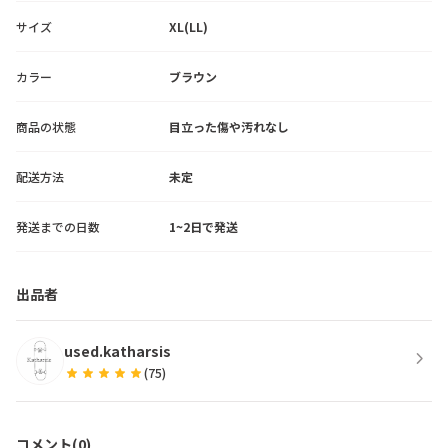
サイズ
XL(LL)
カラー
ブラウン
商品の状態
目立った傷や汚れなし
配送方法
未定
発送までの日数
1~2日で発送
出品者
used.katharsis
chevron_right
star
star
star
star
star
(
75
)
コメント(
0
)