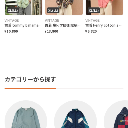
XL(LL)
XL(LL)
XL(LL)
VINTAGE
VINTAGE
VINTAGE
古着 tommy bahama マルチストライプ 半袖シャツ シルクシャツ 黄緑
古着 幾何学模様 総柄 柄 イージーテーラードジャケット 羽織り USA製
古着 Henry cotton's リネンシャツ ボタンダウンシャツ BDシャツ
10,800
13,800
9,820
¥
¥
¥
カテゴリーから探す