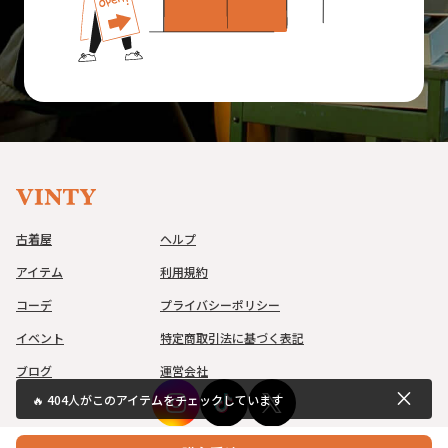
古着屋
ヘルプ
アイテム
利用規約
コーデ
プライバシーポリシー
イベント
特定商取引法に基づく表記
ブログ
運営会社
close
🔥
404
人がこのアイテムをチェックしています