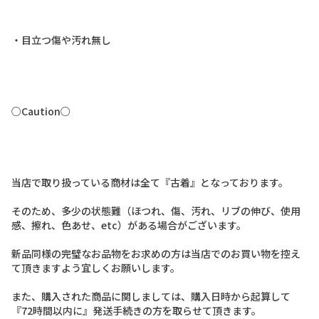
・
目
立
つ
傷
や
汚
れ
無
し
○
C
a
u
t
i
o
n
○
当
店
で
取
り
扱
っ
て
い
る
商
材
は
全
て
『
古
着
』
と
な
っ
て
お
り
ま
す
。
そ
の
た
め
、
多
少
の
状
態
難
（
ほ
つ
れ
、
傷
、
汚
れ
、
リ
ブ
の
伸
び
、
使
用
感
、
擦
れ
、
色
あ
せ
、
e
t
c
）
が
あ
る
場
合
が
ご
ざ
い
ま
す
。
新
品
同
様
の
完
璧
な
お
品
物
を
お
求
め
の
方
は
当
店
で
の
お
買
い
物
を
控
え
て
頂
き
ま
す
よ
う
宜
し
く
お
願
い
し
ま
す
。
ま
た
、
購
入
さ
れ
た
商
品
に
関
し
ま
し
て
は
、
購
入
日
時
か
ら
起
算
し
て
『
7
2
時
間
以
内
に
』
発
送
手
続
き
の
方
を
取
ら
せ
て
頂
き
ま
す
。