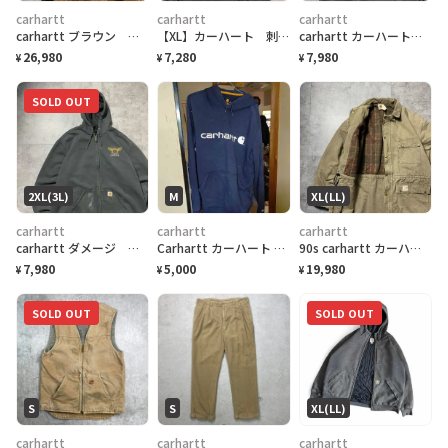
carhartt
carhartt
carhartt
carhartt ブラウン ダック生地 アクティブパーカー アクティブジャケット
【XL】カーハート 刺繍企業ロゴ アームプリント グッドダメージ パーカー
carhartt カーハート ハーフジップ 刺繍企業ロゴ ヘビーオンス ダメージ パーカー
26,980
7,280
7,980
¥
¥
¥
SOLD OUT
2XL(3L)
M
XL(LL)
carhartt
carhartt
carhartt
carhartt ダメージ 刺繍企業ロゴ 2XL ヘビーオンス ジップパーカー
Carhartt カーハート ロゴ パーカー ネイビー M RELAXED FIT
90s carhartt カーハート ライナーブランケット ダック生地 トラディショナルジャケット
7,980
5,000
19,980
¥
¥
¥
SOLD OUT
SOLD OUT
S
S
XL(LL)
carhartt
carhartt
carhartt