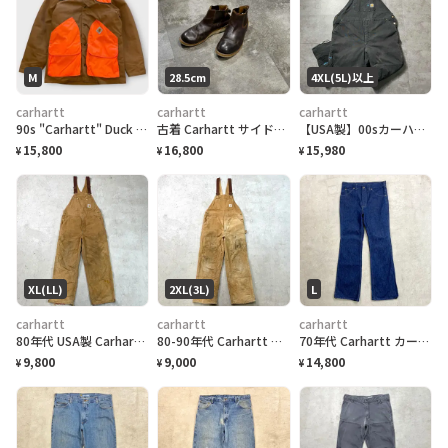
M
28.5cm
4XL(5L)以上
carhartt
carhartt
carhartt
90s "Carhartt" Duck Hunting Jacket カーハートダック ハンティングジャケット[M]
古着 Carhartt サイドゴアブーツ ブーツ ブラウン 革靴 ワークブーツ
【USA製】00sカーハート ダブルニー 中綿 裏地キルティング ペンキ飛び ダック オーバーオール
15,800
16,800
15,980
¥
¥
¥
XL(LL)
2XL(3L)
L
carhartt
carhartt
carhartt
80年代 USA製 Carhartt カーハート ダック地 ダブルニー オーバーオール メンズW36 古着 80s VINTAGE ヴィンテージ キルティングライナー ボタンフライ キャメルブラウン
80-90年代 Carhartt カーハート ダック地 ダブルニー オーバーオール メンズW39相当 古着 80s VINTAGE ヴィンテージ キルティングライナー ボタンフライ キャメルブラウン
70年代 Carhartt カーハート フレアデニムパンツ メンズW35 古着 70s ヴィンテージ VINTAGE アメカジ SCOVILLジッパー ブーツカット ジーンズ 濃紺
9,800
9,000
14,800
¥
¥
¥