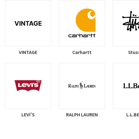
VINTAGE
Carhartt
Stus
LEVI'S
RALPH LAUREN
L.L.B