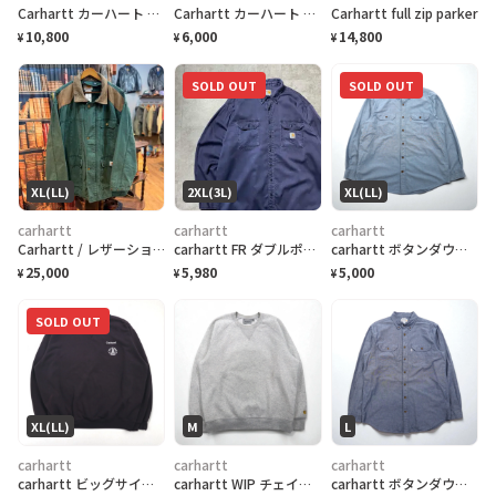
Carhartt カーハート ダック地 ワークベスト メンズXS相当 レディースS相当
Carhartt カーハート N-1 デッキジャケット ミリタリージャケット メンズS
Carhartt full zip parker
10,800
6,000
14,800
¥
¥
¥
SOLD OUT
SOLD OUT
XL(LL)
2XL(3L)
XL(LL)
carhartt
carhartt
carhartt
Carhartt / レザーショルダー ダック地 ハンティングジャケット XL
carhartt FR ダブルポケット ラベルロゴ ネイビー ワークシャツ
carhartt ボタンダウン ワークシャツ シャンブレー シャツ XL インディゴ ダブルポケット FORT L/S CHAMBRAY SHIRT S202 RELAXED FIT
25,000
5,980
5,000
¥
¥
¥
SOLD OUT
XL(LL)
M
L
carhartt
carhartt
carhartt
carhartt ビッグサイズ 前V クルーネック スウェット トレーナー XL ブラック コットン
carhartt WIP チェイス スウェットシャツ CHASE SWEAT トレーナー M グレー I026383
carhartt ボタンダウン シャンブレー ワークシャツ L ブルー FORT L/S CHAMBRAY SHIRT ダブル ポケット S202 RELAXED FIT