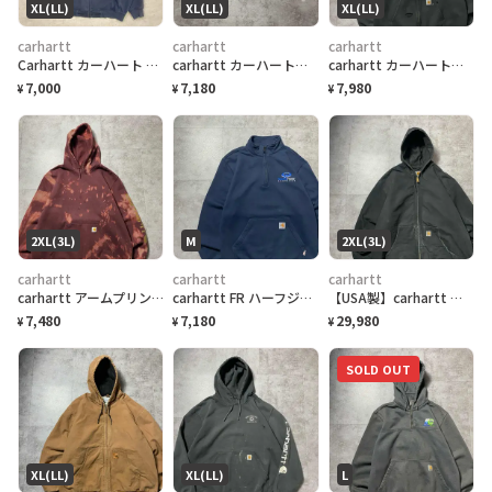
XL(LL)
XL(LL)
XL(LL)
carhartt
carhartt
carhartt
Carhartt カーハート フルジップ スウェットパーカー 企業ロゴ刺繍 メンズXL 古着 ORIGINAL FIT RAIN DEFENDER アメカジ トレーナー 裏起毛 紺色
carhartt カーハート ジッパーフライ 裏地ブランケット付き レザーパッチ 濃紺デニムパンツ
carhartt カーハート グッドダメージ フルジップ パーカー フーディ
7,000
7,180
7,980
¥
¥
¥
2XL(3L)
M
2XL(3L)
carhartt
carhartt
carhartt
carhartt アームプリント ブリーチ加工 ワインレッド スウェット パーカー フーディ
carhartt FR ハーフジップ 刺繍企業ロゴ ネイビー スウェット
【USA製】carhartt ブラック ダメージ ダック生地 アクティブパーカー
7,480
7,180
29,980
¥
¥
¥
SOLD OUT
XL(LL)
XL(LL)
L