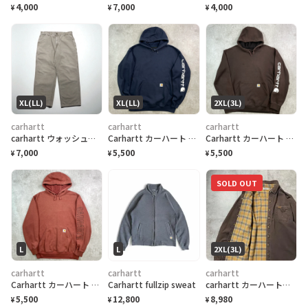
4,000
7,000
4,000
¥
¥
¥
XL(LL)
XL(LL)
2XL(3L)
carhartt
carhartt
carhartt
carhartt ウォッシュド ダック ペインターパンツ XL ベージュ コットン B11DES
Carhartt カーハート スウェットパーカー LOOSE FIT メンズXL相当
Carhartt カーハート スウェットパーカー ORIGIINAL FIT メンズ2XL相当
7,000
5,500
5,500
¥
¥
¥
SOLD OUT
L
L
2XL(3L)
carhartt
carhartt
carhartt
Carhartt カーハート スウェットパーカー ORIGINAL FIT ワンポイントロゴ メンズL相当
Carhartt fullzip sweat
carhartt カーハート チェックライナー ダブルポケット ヘビーオンス ダメージ ダックシャツ
5,500
12,800
8,980
¥
¥
¥