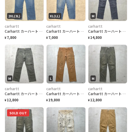
2XL(3L)
XL(LL)
M
carhartt
carhartt
carhartt
Carhartt カーハート デニムパンツ Loose Straight ストレート メンズW38 古着 アメカジ ワークパンツ ビッグサイズ 大きいサイズ 青色
Carhartt カーハート デニムパンツ テーパード メンズW37相当 古着 アメカジ ワークパンツ 青色
Carhartt カーハート ダブルニー ダック ペインターパンツ メンズW32相当 古着 アメカジ フェードグレー 墨黒
7,800
7,000
14,800
¥
¥
¥
M
L
M
carhartt
carhartt
carhartt
Carhartt カーハート ダブルニー ダック ペインターパンツ メンズW32 古着 アメカジ カーキ
Carhartt カーハート ダブルニー ダック ペインターパンツ メンズW33 古着 アメカジ 茶色
Carhartt カーハート ダブルニー ダック ワークパンツ メンズW31相当 古着 アメカジ RELAXED FIT フェードカーキグリーン
12,800
19,800
12,800
¥
¥
¥
SOLD OUT