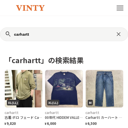
search
close
「carhartt」の検索結果
XL(LL)
XL(LL)
M
carhartt
carhartt
carhartt
古着 ボロ フェード Carhartt ロンＴ 長袖Tシャツ ダメージ ポケット
00年代 HIDDEM VALLEY RV RESORT キャンプ プリントTシャツ メンズXL 古着 00s Y2K VINTAGE ヴィンテージ スーベニア RVキャンプ ミルトン ウィスコンシン 紺色
Carhartt カーハート WESTERN PANT ウエスタンパンツ 5ポケット デニムパンツ メンズW32 古着 ワークパンツ 青色
9,820
6,000
6,500
¥
¥
¥