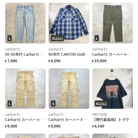
L
XL(LL)
L
carhartt
carhartt
carhartt
90-00年代 Carhartt カーハート リアルペイント ペンキ デニムパンツ 5ポケット デニムパンツ メンズW34 古着 アメカジ ワークパンツ 青色
90年代 CANYON GUIDE OUTFITTERS オンブレチェック ウエスタンシャツ メンズXL 古着 90s VINTAGE ヴィンテージ ダブルポケット スナップボタン
Carhartt カーハート RELAXED FIT ダブルニー ワークパンツ メンズW35 古着 オリーブグリーン
7,000
6,000
10,000
¥
¥
¥
L
S
XL(LL)
carhartt
carhartt
VINTAGE
Carhartt カーハート RELAXED FIT ダブルニー ワークパンツ ペインターパンツ メンズW34 古着
Carhartt カーハート RELAXED FIT ダブルニー ワークパンツ ペインターパンツ メンズW30 古着
【現代最高峰】トラヴィススコット TRAVIS SCOTT ラップT 墨黒
9,000
9,000
6,580
¥
¥
¥