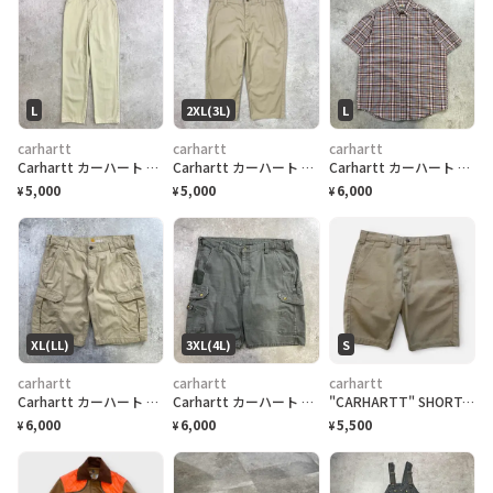
L
2XL(3L)
L
carhartt
carhartt
carhartt
Carhartt カーハート MASTER PANT ワークパンツ メンズW34 古着 アメカジ マスターパンツ ライトベージュ
Carhartt カーハート ワークパンツ メンズW40 古着 アメカジ Blended Twill Pant カーキベージュ
Carhartt カーハート チェック柄 半袖シャツ メンズL~XL相当 古着 アメカジ B.D. ボタンダウンシャツ 胸ポケ付 レッド ネイビー ベージュ ホワイト
5,000
5,000
6,000
¥
¥
¥
XL(LL)
3XL(4L)
S
carhartt
carhartt
carhartt
Carhartt カーハート リップストップ カーゴ ショートパンツ ショーツ メンズW38 古着 Relaxed Fit ワーク ハーフパンツ ビッグサイズ 大きいサイズ カーキベージュ サンドベージュ
Carhartt カーハート リップストップ カーゴ ショートパンツ ショーツ メンズW43相当 古着 ワーク ハーフパンツ ビッグサイズ 大きいサイズ モスグリーン
"CARHARTT" SHORTS カーハート ショートパンツ [30]
6,000
6,000
5,500
¥
¥
¥