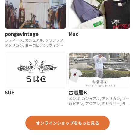
pongevintage
Mac
レディース, カジュアル, クラシック,
アメリカン, ヨーロピアン, ヴィンテ
ージ, 90年代, 80年代, アンティーク
SUE
古着屋Ｋ
メンズ, カジュアル, アメリカン, ヨー
ロピアン, アジアン, ミリタリー, ラグ
ジュアリー, ストリート, スポーツ, ア
ウトドア, ヴィンテージ, y2k, 90年代,
80年代, 70年代
オンラインショップをもっと見る