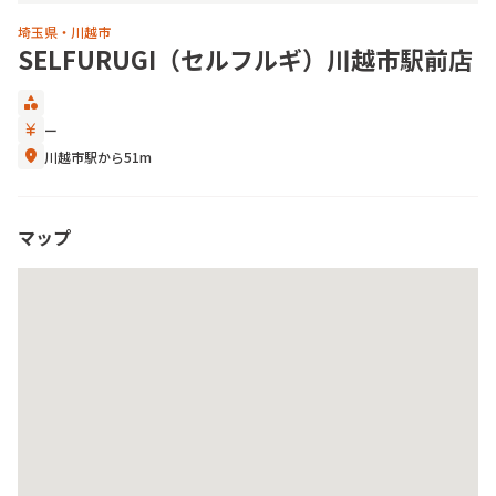
埼玉県・川越市
SELFURUGI（セルフルギ）川越市駅前店
category
currency_yen
ー
location_on
川越市駅から51m
マップ