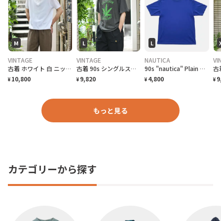
M
L
L
VINTAGE
VINTAGE
NAUTICA
VI
古着 ホワイト 白 ニットポロ ポロシャツ 半袖ポロシャツ プルオーバー
古着 90s シングルステッチ 大麻合法化運動 プリントTシャツ フェード
90s "nautica" Plain T-Shirt ノーティカ 無地Tシャツ [L]
10,800
9,820
4,800
9
¥
¥
¥
¥
もっと見る
カテゴリーから探す