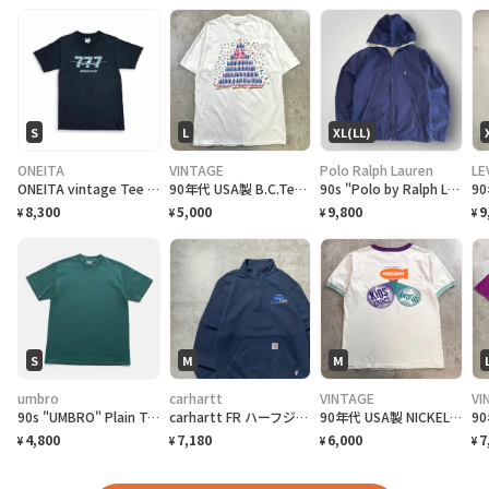
S
L
XL(LL)
ONEITA
VINTAGE
Polo Ralph Lauren
LE
ONEITA vintage Tee シングルステッチ Tシャツ BOEING ボーイング
90年代 USA製 B.C.Tee celebrate アートプリントTシャツ メンズL相当 古着 90s VINTAGE ヴィンテージ カナダ BC州 100周年記念 シングルステッチ 白色
90s "Polo by Ralph Lauren" Reversible Hoodie Jacket ポロ ラルフローレン リバーシブル ジャケット[XL]
8,300
5,000
9,800
9
¥
¥
¥
¥
S
M
M
umbro
carhartt
VINTAGE
VI
90s "UMBRO" Plain T-Shirt アンブロ 無地Tシャツ [S]
carhartt FR ハーフジップ 刺繍企業ロゴ ネイビー スウェット
90年代 USA製 NICKELODEO KID'S CHOICE AWARDS リンガーTシャツ メンズM 古着 1997 90s VINTAGE ヴィンテージ ニコロデオン キッズチョイスアワード バックプリント 裾シングルステッチ 白色
4,800
7,180
6,000
7
¥
¥
¥
¥