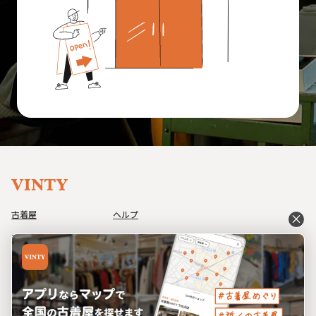
古着屋
ヘルプ
close
アイテム
利用規約
コーデ
プライバシーポリシー
イベント
特定商取引法に基づく表記
ブログ
運営会社