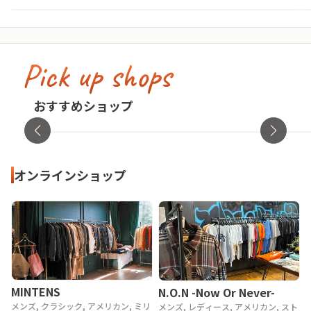
Pick up shops
古着屋no pain no gain(ノーペインノーゲ
イン)
cav
おすすめショップ
東京都・渋谷区
オンラ
オンラインショップ
MINTENS
N.O.N -Now Or Never-
メンズ, クラシック, アメリカン, ミリ
メンズ, レディース, アメリカン, スト