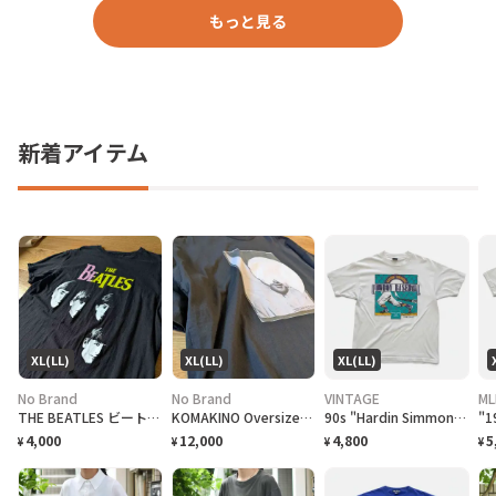
もっと見る
新着アイテム
XL(LL)
XL(LL)
XL(LL)
No Brand
No Brand
VINTAGE
ML
THE BEATLES ビートルズ バンドTシャツ
KOMAKINO Oversized T-Shirt
90s "Hardin Simmons University Cowboy Baseball" T-Shirt ハーディン シモンズ大学 カウボーイズベースボール Tシャツ [XL]
4,000
12,000
4,800
5
¥
¥
¥
¥