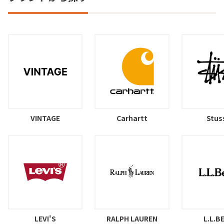
VINTAGE
Carhartt
Stus
LEVI'S
RALPH LAUREN
L.L.B