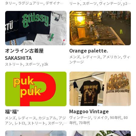
タリー, ラグジュアリー, デザイナー,
リート, スポーツ, ヴィンテージ, y2k,
アウトドア, ヴィンテージ, 90年代,
90年代, 80年代
80年代, 70年代, 60年代, 50年代, 40
年代
Orange palette.
オンライン古着屋
メンズ, レディース, アメリカン, ヴィ
SAKASHITA
ンテージ
ストリート, スポーツ, y2k
Maggoo Vintage
福°福°
ヴィンテージ, リメイク, 90年代, 80
メンズ, レディース, カジュアル, アジ
年代, 70年代
アン, レトロ, ストリート, スポーツ,
ヴィンテージ, y2k, 90年代