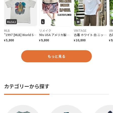
XL(LL)
L
M
MLB
リメイク
VINTAGE
VI
"1997 [MLB] World Series Cleveland Indians vs Florida Marlins" T-Shirt [XL]
90s USA アメリカ製 限定Hブロード リメイク クラスターアートL
古着 ホワイト 白 ニットポロ ポロシャツ 半袖ポロシャツ プルオーバー
5,800
9,800
10,800
9
¥
¥
¥
¥
もっと見る
カテゴリーから探す