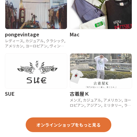
pongevintage
Mac
レディース, カジュアル, クラシック,
アメリカン, ヨーロピアン, ヴィンテ
ージ, 90年代, 80年代, アンティーク
SUE
古着屋Ｋ
メンズ, カジュアル, アメリカン, ヨー
ロピアン, アジアン, ミリタリー, ラグ
ジュアリー, ストリート, スポーツ, ア
ウトドア, ヴィンテージ, y2k, 90年代,
80年代, 70年代
オンラインショップをもっと見る