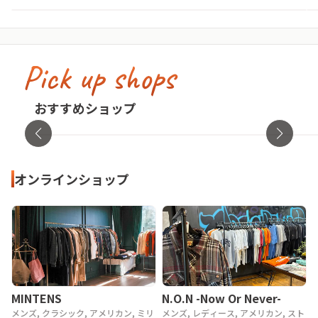
Pick up shops
古着屋no pain no gain(ノーペインノーゲ
イン)
cav
おすすめショップ
東京都・渋谷区
オンラ
オンラインショップ
MINTENS
N.O.N -Now Or Never-
メンズ, クラシック, アメリカン, ミリ
メンズ, レディース, アメリカン, スト