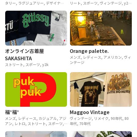
タリー, ラグジュアリー, デザイナー,
リート, スポーツ, ヴィンテージ, y2k,
アウトドア, ヴィンテージ, 90年代,
90年代, 80年代
80年代, 70年代, 60年代, 50年代, 40
年代
Orange palette.
オンライン古着屋
メンズ, レディース, アメリカン, ヴィ
SAKASHITA
ンテージ
ストリート, スポーツ, y2k
Maggoo Vintage
福°福°
ヴィンテージ, リメイク, 90年代, 80
メンズ, レディース, カジュアル, アジ
年代, 70年代
アン, レトロ, ストリート, スポーツ,
ヴィンテージ, y2k, 90年代