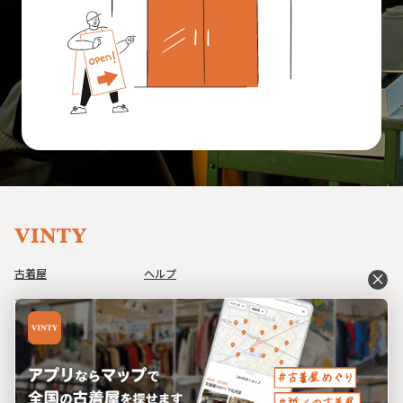
古着屋
ヘルプ
close
アイテム
利用規約
コーデ
プライバシーポリシー
イベント
特定商取引法に基づく表記
ブログ
運営会社