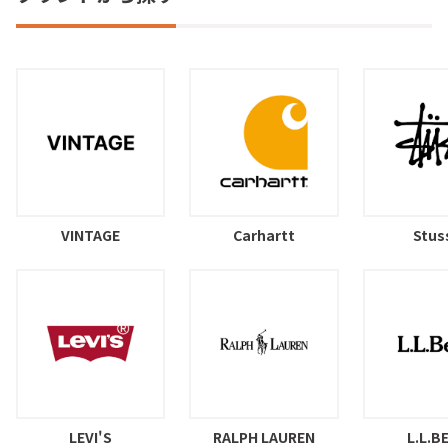
VINTAGE
Carhartt
Stus
LEVI'S
RALPH LAUREN
L.L.B