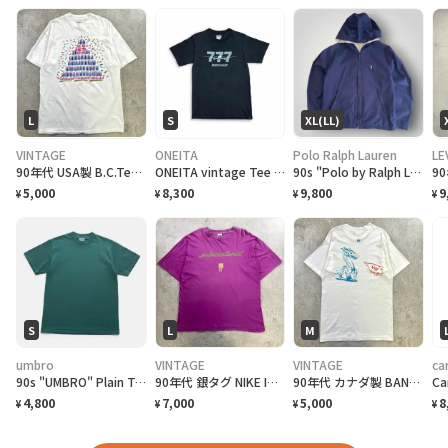
L
S
XL(LL)
VINTAGE
ONEITA
Polo Ralph Lauren
LE
90年代 USA製 B.C.Tee celebrate アートプリントTシャツ メンズL相当 古着 90s VINTAGE ヴィンテージ カナダ BC州 100周年記念 シングルステッチ 白色
ONEITA vintage Tee シングルステッチ Tシャツ BOEING ボーイング
90s "Polo by Ralph Lauren" Reversible Hoodie Jacket ポロ ラルフローレン リバーシブル ジャケット[XL]
5,000
8,300
9,800
9
¥
¥
¥
¥
S
L
M
umbro
VINTAGE
VINTAGE
ca
90s "UMBRO" Plain T-Shirt アンブロ 無地Tシャツ [S]
90年代 銀タグ NIKE INTERNATIONAL ユーロナイキ インターナショナル プリントTシャツ メンズ2XL相当 古着 90s ヴィンテージ VINTAGE 銀タグ 地球儀 バックプリント ビッグサイズ 大きいサイズ 紫色
90年代 カナダ製 BAND NORWITCH ワンポイントロゴプリントTシャツ メンズM相当 古着 90s VINTAGE ヴィンテージ ドラゴン バックプリント シングルステッチ 白色
4,800
7,000
5,000
8
¥
¥
¥
¥