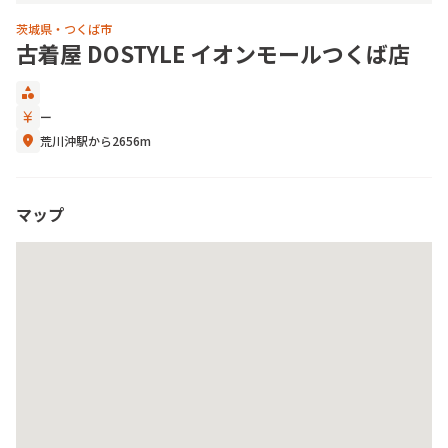
茨城県・つくば市
古着屋 DOSTYLE イオンモールつくば店
category
currency_yen
ー
location_on
荒川沖駅から2656m
マップ