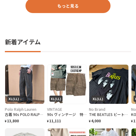
もっと見る
新着アイテム
XL(LL)
XL(LL)
XL(LL)
Polo Ralph Lauren
VINTAGE
No Brand
No
古着 90s POLO RALPH LAUREN 先染め ブラックデニム デニム
90s ヴィンテージ 特注 OEM激レア ハーフパンツ 総柄 美品
THE BEATLES ビートルズ バンドTシャツ
13,800
11,111
4,000
1
¥
¥
¥
¥