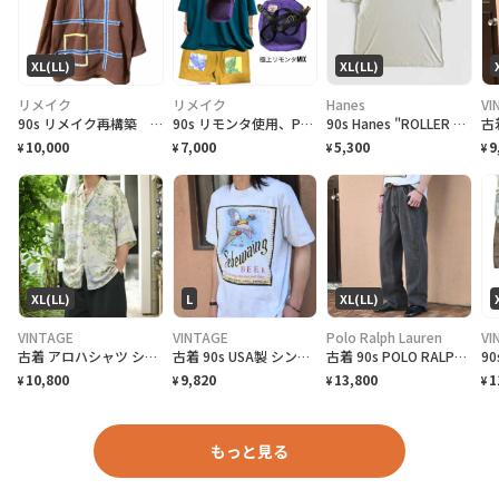
XL(LL)
XL(LL)
リメイク
リメイク
Hanes
VI
90s リメイク再構築 ゆるだぼ リストスリーブ ギャラクシーアートスウェット
90s リモンタ使用、PUフェードベルト、化繊テックコードベルトミニショルダー
90s Hanes "ROLLER FROG LIFEFORMS International" T-Shirt ライフフォームズ ローラーフロッグ Tシャツ [XL]
10,000
7,000
5,300
9
¥
¥
¥
¥
XL(LL)
L
XL(LL)
VINTAGE
VINTAGE
Polo Ralph Lauren
VI
古着 アロハシャツ シルクシャツ レーヨンシャツ 柄シャツ 総柄シャツ
古着 90s USA製 シングルステッチ ビール プロモーション Tシャツ
古着 90s POLO RALPH LAUREN 先染め ブラックデニム デニム
10,800
9,820
13,800
1
¥
¥
¥
¥
もっと見る