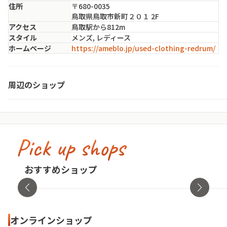
住所
〒680-0035
鳥取県鳥取市新町２０１ 2F
アクセス
鳥取駅から812m
スタイル
メンズ, レディース
ホームページ
https://ameblo.jp/used-clothing-redrum/
古着屋 flancesca
周辺のショップ
鳥取県・鳥取市
Pick up shops
古着屋no pain no gain(ノーペインノーゲ
イン)
cav
おすすめショップ
東京都・渋谷区
オンラ
オンラインショップ