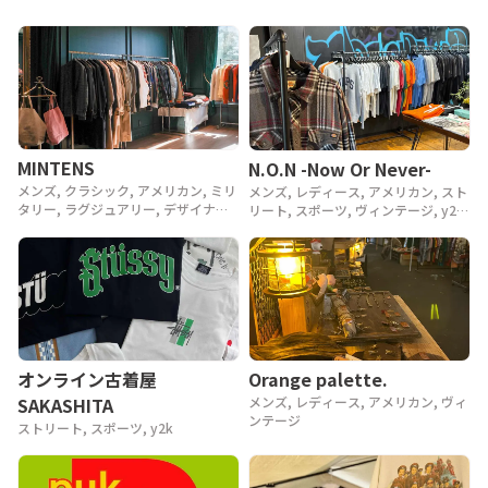
MINTENS
N.O.N -Now Or Never-
メンズ, クラシック, アメリカン, ミリ
メンズ, レディース, アメリカン, スト
タリー, ラグジュアリー, デザイナー,
リート, スポーツ, ヴィンテージ, y2k,
アウトドア, ヴィンテージ, 90年代,
90年代, 80年代
80年代, 70年代, 60年代, 50年代, 40
年代
Orange palette.
オンライン古着屋
メンズ, レディース, アメリカン, ヴィ
SAKASHITA
ンテージ
ストリート, スポーツ, y2k