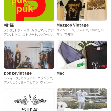
Maggoo Vintage
福°福°
ヴィンテージ, リメイク, 90年代, 80
メンズ, レディース, カジュアル, アジ
年代, 70年代
アン, レトロ, ストリート, スポーツ,
ヴィンテージ, y2k, 90年代
pongevintage
Mac
レディース, カジュアル, クラシック,
アメリカン, ヨーロピアン, ヴィンテ
ージ, 90年代, 80年代, アンティーク