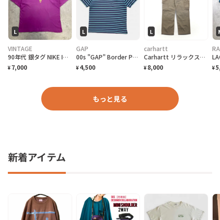
L
L
L
VINTAGE
GAP
carhartt
RA
90年代 銀タグ NIKE INTERNATIONAL ユーロナイキ インターナショナル プリントTシャツ メンズ2XL相当 古着 90s ヴィンテージ VINTAGE 銀タグ 地球儀 バックプリント ビッグサイズ 大きいサイズ 紫色
00s "GAP" Border Pocket T-Shirts ギャップ ボーダー ポケットTシャツ [L]
Carhartt リラックスフィット リップストップ ダブルニー ワーク カーゴパンツ L ベージュ COTTON RIPSTOP RELAXED FIT DOUBLE-FRONT CARGO WORK PANT B342 DES
7,000
4,500
8,000
5
¥
¥
¥
¥
もっと見る
新着アイテム