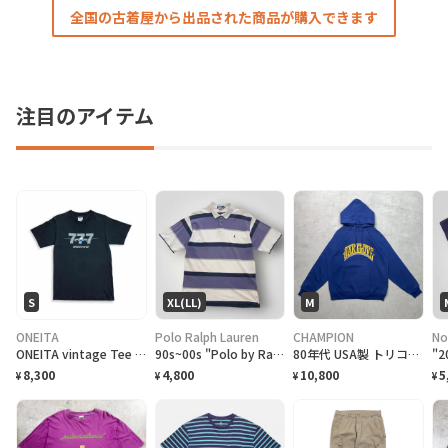
全国の古着屋から出品された商品が購入できます
注目のアイテム
S
XL(LL)
M
ONEITA
Polo Ralph Lauren
CHAMPION
No
ONEITA vintage Tee シングルステッチ Tシャツ BOEING ボーイング
90s~00s "Polo by Ralph Lauren" S/S Border Polo Shirt ラルフローレン ボーダー ポロシャツ [XL]
80年代 USA製 トリコタグ Champion チャンピオン OAK GROVE カレッジプリント スウェットパーカー メンズM相当 古着 80s ヴィンテージ VINTAGE 紺色
8,300
4,800
10,800
5
¥
¥
¥
¥