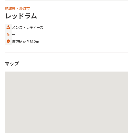
鳥取県・鳥取市
レッドラム
category
メンズ
・
レディース
currency_yen
ー
location_on
鳥取駅から812m
マップ