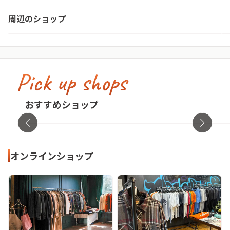
WonderREX 守谷店
周辺のショップ
茨城県・守谷市
Pick up shops
古着屋no pain no gain(ノーペインノーゲ
イン)
cav
おすすめショップ
東京都・渋谷区
オンラ
オンラインショップ