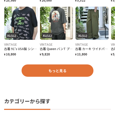
25,980
20,000
5,522
5
¥
¥
¥
¥
XL(LL)
XL(LL)
XL(LL)
VINTAGE
VINTAGE
VINTAGE
VI
古着 91's USA製 シングルステッチ 退職記念 Tシャツ プリントTシャツ
古着 Queen バンT プリントTシャツ Tシャツ 半袖Tシャフェード
古着 カーキ ワイドパンツ スラックス タックパンツ 緑 グリーン
10,800
9,820
13,800
5
¥
¥
¥
¥
もっと見る
カテゴリーから探す