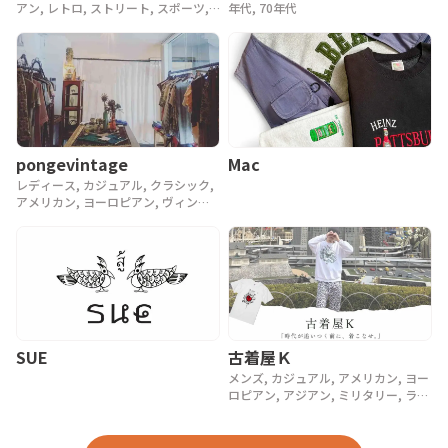
年代, 70年代
アン, レトロ, ストリート, スポーツ,
ヴィンテージ, y2k, 90年代
pongevintage
Mac
レディース, カジュアル, クラシック,
アメリカン, ヨーロピアン, ヴィンテ
ージ, 90年代, 80年代, アンティーク
SUE
古着屋Ｋ
メンズ, カジュアル, アメリカン, ヨー
ロピアン, アジアン, ミリタリー, ラグ
ジュアリー, ストリート, スポーツ, ア
ウトドア, ヴィンテージ, y2k, 90年代,
80年代, 70年代