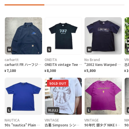
M
S
M
carhartt
ONEITA
No Brand
VI
carhartt FR ハーフジップ 刺繍企業ロゴ ネイビー スウェット
ONEITA vintage Tee シングルステッチ Tシャツ BOEING ボーイング
"2002 Vans Warped Tour" T-Shirt バンズ ワープドツアーTシャツ [M]
7,180
8,300
5,800
1
¥
¥
¥
¥
SOLD OUT
L
XL(LL)
L
NAUTICA
VINTAGE
VINTAGE
NI
90s "nautica" Plain T-Shirt ノーティカ 無地Tシャツ [L]
古着 Simpsons シンプソン ウィトルウィウス的人体図 Tシャツ
90年代 銀タグ NIKE INTERNATIONAL ユーロナイキ インターナショナル プリントTシャツ メンズ2XL相当 古着 90s ヴィンテージ VINTAGE 銀タグ 地球儀 バックプリント ビッグサイズ 大きいサイズ 紫色