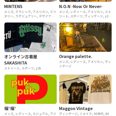
MINTENS
N.O.N -Now Or Never-
メンズ, クラシック, アメリカン, ミリ
メンズ, レディース, アメリカン, スト
タリー, ラグジュアリー, デザイナー,
リート, スポーツ, ヴィンテージ, y2k,
アウトドア, ヴィンテージ, 90年代,
90年代, 80年代
80年代, 70年代, 60年代, 50年代, 40
年代
Orange palette.
オンライン古着屋
メンズ, レディース, アメリカン, ヴィ
SAKASHITA
ンテージ
ストリート, スポーツ, y2k
Maggoo Vintage
福°福°
ヴィンテージ, リメイク, 90年代, 80
メンズ, レディース, カジュアル, アジ