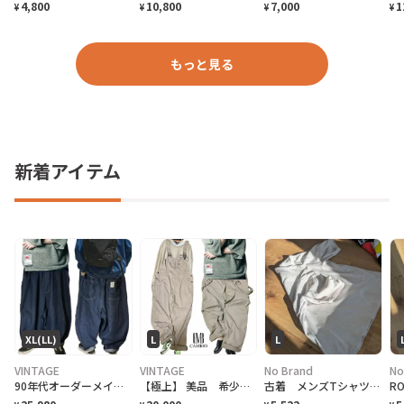
4,800
10,800
7,000
1
¥
¥
¥
¥
もっと見る
新着アイテム
XL(LL)
L
L
VINTAGE
VINTAGE
No Brand
No
90年代オーダーメイドOEMビックサイズコクーンバレルボトム限定品
【極上】 美品 希少 CAMBIO カンビオRAラインクロスバックオーバーオールL
古着 メンズTシャツ Lサイズ相当