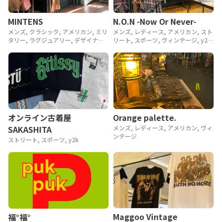
MINTENS
N.O.N -Now Or Never-
メンズ, クラシック, アメリカン, ミリ
メンズ, レディース, アメリカン, スト
タリー, ラグジュアリー, デザイナー,
リート, スポーツ, ヴィンテージ, y2k,
アウトドア, ヴィンテージ, 90年代,
90年代, 80年代
80年代, 70年代, 60年代, 50年代, 40
年代
Orange palette.
オンライン古着屋
メンズ, レディース, アメリカン, ヴィ
SAKASHITA
ンテージ
ストリート, スポーツ, y2k
Maggoo Vintage
福°福°