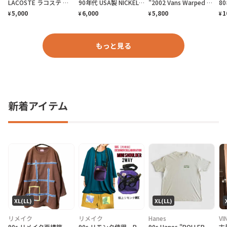
LACOSTE ラコステ 半袖ポロシャツ 無地 メンズM相当 古着 CLASSIC FIT ワンポイントロゴ刺繍 青色 ディープブルー
90年代 USA製 NICKELODEO KID'S CHOICE AWARDS リンガーTシャツ メンズM 古着 1997 90s VINTAGE ヴィンテージ ニコロデオン キッズチョイスアワード バックプリント 裾シングルステッチ 白色
"2002 Vans Warped Tour" T-Shirt バンズ ワープドツアーTシャツ [M]
5,000
6,000
5,800
1
¥
¥
¥
¥
もっと見る
新着アイテム
XL(LL)
XL(LL)
リメイク
リメイク
Hanes
VI
90s リメイク再構築 ゆるだぼ リストスリーブ ギャラクシーアートスウェット
90s リモンタ使用、PUフェードベルト、化繊テックコードベルトミニショルダー
90s Hanes "ROLLER FROG LIFEFORMS International" T-Shirt ライフフォームズ ローラーフロッグ Tシャツ [XL]