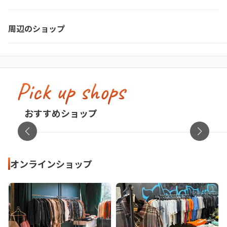
セカンドハンドクローズショップ
周辺のショップ
山口県・岩国市
Pick up shops
古着屋no pain no gain(ノーペインノーゲ
イン)
cav
おすすめショップ
東京都・渋谷区
オンラ
オンラインショップ