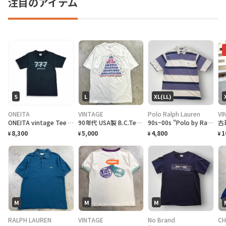
注目のアイテム
S
L
XL(LL)
ONEITA
VINTAGE
Polo Ralph Lauren
VI
ONEITA vintage Tee シングルステッチ Tシャツ BOEING ボーイング
90年代 USA製 B.C.Tee celebrate アートプリントTシャツ メンズL相当 古着 90s VINTAGE ヴィンテージ カナダ BC州 100周年記念 シングルステッチ 白色
90s~00s "Polo by Ralph Lauren" S/S Border Polo Shirt ラルフローレン ボーダー ポロシャツ [XL]
8,300
5,000
4,800
1
¥
¥
¥
¥
M
M
M
RALPH LAUREN
VINTAGE
No Brand
CH