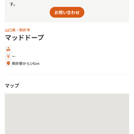
す。
お問い合わせ
山口県・柳井市
マッドドープ
category
currency_yen
ー
location_on
柳井駅から141m
マップ