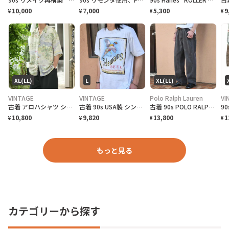
10,000
7,000
5,300
9
¥
¥
¥
¥
XL(LL)
L
XL(LL)
VINTAGE
VINTAGE
Polo Ralph Lauren
VI
古着 アロハシャツ シルクシャツ レーヨンシャツ 柄シャツ 総柄シャツ
古着 90s USA製 シングルステッチ ビール プロモーション Tシャツ
古着 90s POLO RALPH LAUREN 先染め ブラックデニム デニム
10,800
9,820
13,800
1
¥
¥
¥
¥
もっと見る
カテゴリーから探す