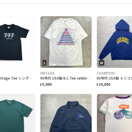
L
M
VINTAGE
CHAMPION
ONEITA vintage Tee シングルステッチ Tシャツ BOEING ボーイング
90年代 USA製 B.C.Tee celebrate アートプリントTシャツ メンズL相当 古着 90s VINTAGE ヴィンテージ カナダ BC州 100周年記念 シングルステッチ 白色
5,000
10,800
¥
¥