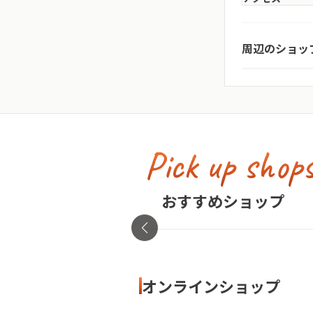
taida
周辺のショッ
神奈川県・横浜
Pick up shop
古着屋no pain no gain(
イン)
おすすめショップ
東京都・渋谷区
オンラインショップ