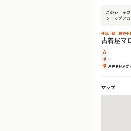
このショップ
ショップアカ
神奈川県・横浜市
古着屋マ
category
currency_yen
ー
location_on
京急鶴見駅から
マップ