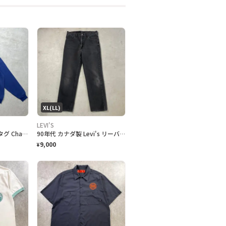
XL(LL)
LEVI'S
80年代 USA製 トリコタグ Champion チャンピオン OAK GROVE カレッジプリント スウェットパーカー メンズM相当 古着 80s ヴィンテージ VINTAGE 紺色
90年代 カナダ製 Levi's リーバイス 516 ブラックデニムパンツ ストレート メンズW36 古着 90s ヴィンテージ VINTAGE 後染め グレーデニム フェードブラック 黒
9,000
¥