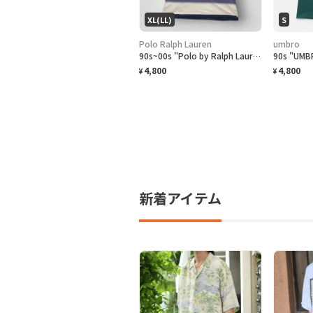
XL(LL)
S
Polo Ralph Lauren
umbro
90s~00s "Polo by Ralph Lauren" S/S Border Polo Shirt ラルフローレン ボーダー ポロシャツ [XL]
4,800
4,800
¥
¥
新着アイテム