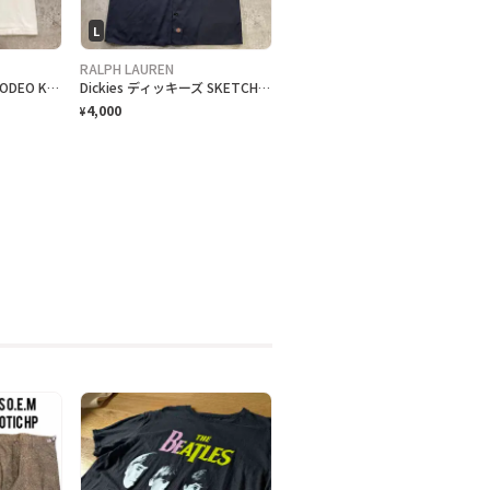
L
RALPH LAUREN
90年代 USA製 NICKELODEO KID'S CHOICE AWARDS リンガーTシャツ メンズM 古着 1997 90s VINTAGE ヴィンテージ ニコロデオン キッズチョイスアワード バックプリント 裾シングルステッチ 白色
Dickies ディッキーズ SKETCHBOOK BREWING ビール 企業ロゴ刺繍 半袖ワークシャツ メンズL 古着 アドバタイジング バックプリント チャコールグレー
4,000
¥