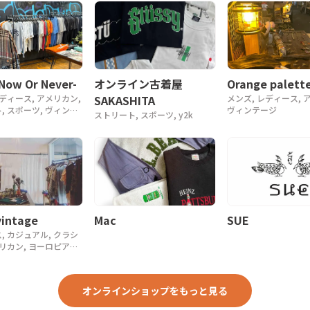
Orange palette
-Now Or Never-
オンライン古着屋
メンズ, レディース, 
レディース, アメリカン,
SAKASHITA
ヴィンテージ
, スポーツ, ヴィンテ
ストリート, スポーツ, y2k
, 90年代, 80年代
intage
Mac
SUE
, カジュアル, クラシ
メリカン, ヨーロピアン,
, 90年代, 80年代,
ーク
オンラインショップをもっと見る