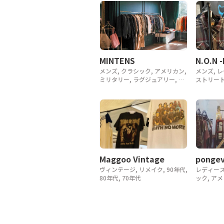
MINTENS
N.O.N 
メンズ, クラシック, アメリカン,
メンズ, 
ミリタリー, ラグジュアリー, デ
ストリート
ザイナー, アウトドア, ヴィンテ
ージ, y2k
ージ, 90年代, 80年代, 70年代,
60年代, 50年代, 40年代
Maggoo Vintage
pongev
ヴィンテージ, リメイク, 90年代,
レディース
80年代, 70年代
ック, ア
ヴィンテージ
アンティ