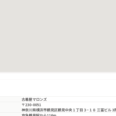
古着屋マロンズ
〒230-0051
神奈川県横浜市鶴見区鶴見中央１丁目３−１８ 三富ビル 3
京急鶴見駅から116m