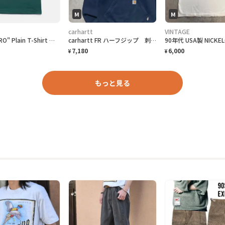
M
M
carhartt
VINTAGE
90s "UMBRO" Plain T-Shirt アンブロ 無地Tシャツ [S]
carhartt FR ハーフジップ 刺繍企業ロゴ ネイビー スウェット
7,180
6,000
¥
¥
もっと見る