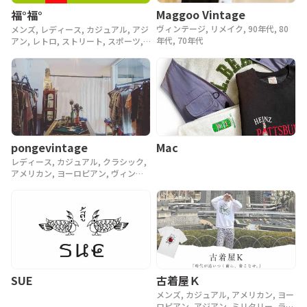
Maggoo Vintage
福°福°
ヴィンテージ, リメイク, 90年代, 80
メンズ, レディース, カジュアル, アジ
年代, 70年代
アン, レトロ, ストリート, スポーツ,
ヴィンテージ, y2k, 90年代
pongevintage
Mac
レディース, カジュアル, クラシック,
アメリカン, ヨーロピアン, ヴィンテ
ージ, 90年代, 80年代, アンティーク
SUE
古着屋Ｋ
メンズ, カジュアル, アメリカン, ヨー
ロピアン, アジアン, ミリタリー, ラグ