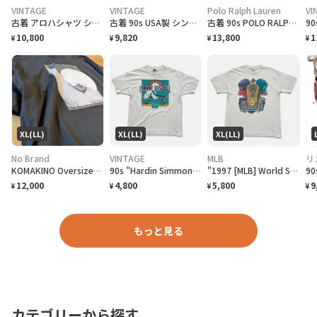
VINTAGE
VINTAGE
Polo Ralph Lauren
VI
古着 アロハシャツ シルクシャツ レーヨンシャツ 柄シャツ 総柄シャツ
古着 90s USA製 シングルステッチ ビール プロモーション Tシャツ
古着 90s POLO RALPH LAUREN 先染め ブラックデニム デニム
10,800
9,820
13,800
1
¥
¥
¥
¥
XL(LL)
XL(LL)
XL(LL)
No Brand
VINTAGE
MLB
リ
KOMAKINO Oversized T-Shirt
90s "Hardin Simmons University Cowboy Baseball" T-Shirt ハーディン シモンズ大学 カウボーイズベースボール Tシャツ [XL]
"1997 [MLB] World Series Cleveland Indians vs Florida Marlins" T-Shirt [XL]
12,000
4,800
5,800
9
¥
¥
¥
¥
もっと見る
カテゴリーから探す