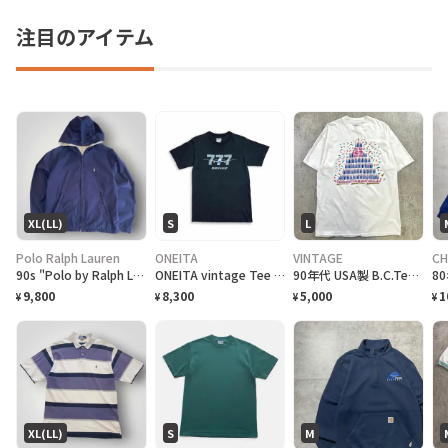
注目のアイテム
XL(LL)
S
L
Polo Ralph Lauren
ONEITA
VINTAGE
CH
90s "Polo by Ralph Lauren" Reversible Hoodie Jacket ポロ ラルフローレン リバーシブル ジャケット[XL]
ONEITA vintage Tee シングルステッチ Tシャツ BOEING ボーイング
90年代 USA製 B.C.Tee celebrate アートプリントTシャツ メンズL相当 古着 90s VINTAGE ヴィンテージ カナダ BC州 100周年記念 シングルステッチ 白色
9,800
8,300
5,000
1
¥
¥
¥
¥
XL(LL)
S
M