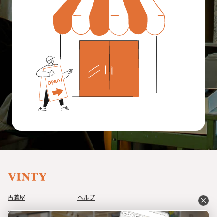
古着屋
ヘルプ
close
アイテム
利用規約