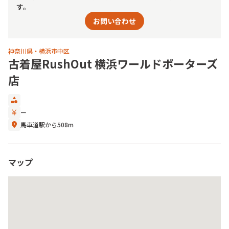
す。
お問い合わせ
神奈川県・横浜市中区
古着屋RushOut 横浜ワールドポーターズ
店
category
currency_yen
ー
location_on
馬車道駅から508m
マップ