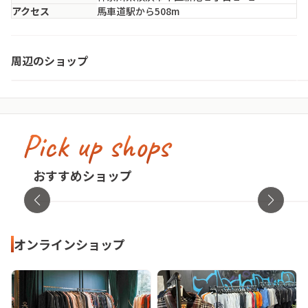
アクセス
馬車道駅から508m
SPINNS VINTAGE 横浜ワールドポーターズ店
周辺のショップ
神奈川県・横浜市中区
Pick up shops
古着屋no pain no gain(ノーペインノーゲ
イン)
cav
おすすめショップ
東京都・渋谷区
オンラ
オンラインショップ