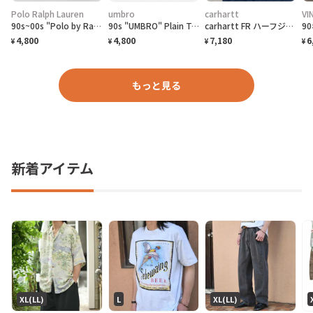
Polo Ralph Lauren
umbro
carhartt
VI
90s~00s "Polo by Ralph Lauren" S/S Border Polo Shirt ラルフローレン ボーダー ポロシャツ [XL]
90s "UMBRO" Plain T-Shirt アンブロ 無地Tシャツ [S]
carhartt FR ハーフジップ 刺繍企業ロゴ ネイビー スウェット
4,800
4,800
7,180
6
¥
¥
¥
¥
もっと見る
新着アイテム
XL(LL)
L
XL(LL)