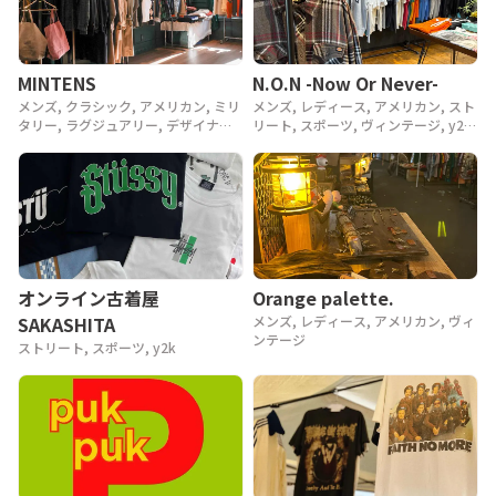
MINTENS
N.O.N -Now Or Never-
メンズ, クラシック, アメリカン, ミリ
メンズ, レディース, アメリカン, スト
タリー, ラグジュアリー, デザイナー,
リート, スポーツ, ヴィンテージ, y2k,
アウトドア, ヴィンテージ, 90年代,
90年代, 80年代
80年代, 70年代, 60年代, 50年代, 40
年代
Orange palette.
オンライン古着屋
メンズ, レディース, アメリカン, ヴィ
SAKASHITA
ンテージ
ストリート, スポーツ, y2k