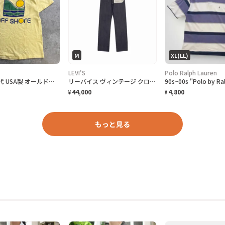
M
XL(LL)
LEVI'S
Polo Ralph Lauren
希少 70年代 USA製 オールドサーフ最初期 OFF SHORE オフショア 袖ロゴ 両面プリント サーフTシャツ メンズM Hanes BEEFY-T 希少TM表記 アメリカ製 古着 VINTAGE シングルステッチ ヴィンテージ ライトイエロー 黄色
リーバイス ヴィンテージ クロージング 1947 501® ジーンズ オーガニック "リジッド"
44,000
4,800
¥
¥
もっと見る