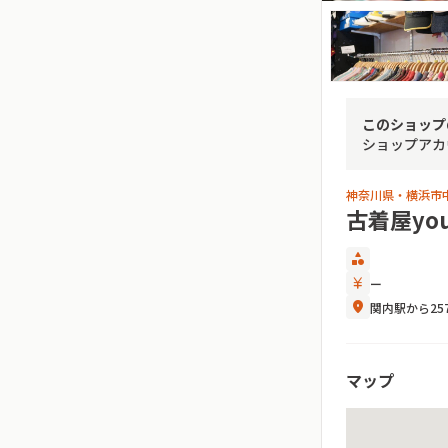
このショップ
ショップアカ
神奈川県・横浜市
古着屋yout
category
currency_yen
ー
location_on
関内駅から25
マップ