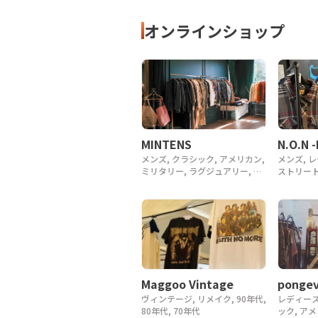
オンラインショップ
MINTENS
N.O.N 
メンズ, クラシック, アメリカン,
メンズ, 
ミリタリー, ラグジュアリー, デ
ストリート
ザイナー, アウトドア, ヴィンテ
ージ, y2k
ージ, 90年代, 80年代, 70年代,
60年代, 50年代, 40年代
Maggoo Vintage
pongev
ヴィンテージ, リメイク, 90年代,
レディース
80年代, 70年代
ック, ア