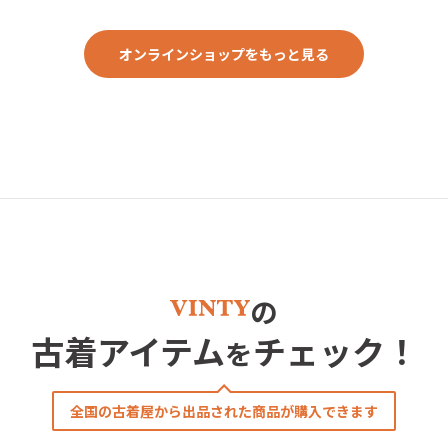
, 90年代, 80年代,
ーク
オンラインショップをもっと見る
の
古着アイテム
チェック！
を
全国の古着屋から出品された商品が購入できます