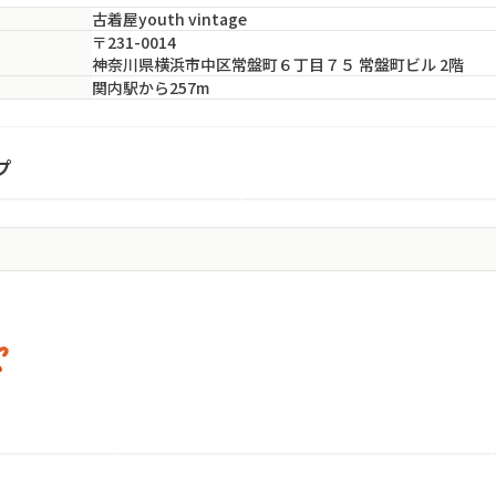
古着屋youth vintage
〒231-0014
神奈川県横浜市中区常盤町６丁目７５ 常盤町ビル 2階
関内駅から257m
CE
UGETSU vintage clothing
プ
市中区
神奈川県・横浜市中区
s
ノーペインノーゲ
cave古着屋
オンラインショップ