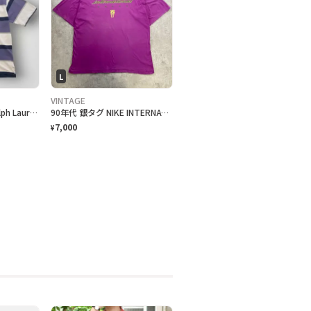
L
VINTAGE
90s~00s "Polo by Ralph Lauren" S/S Border Polo Shirt ラルフローレン ボーダー ポロシャツ [XL]
90年代 銀タグ NIKE INTERNATIONAL ユーロナイキ インターナショナル プリントTシャツ メンズ2XL相当 古着 90s ヴィンテージ VINTAGE 銀タグ 地球儀 バックプリント ビッグサイズ 大きいサイズ 紫色
7,000
¥