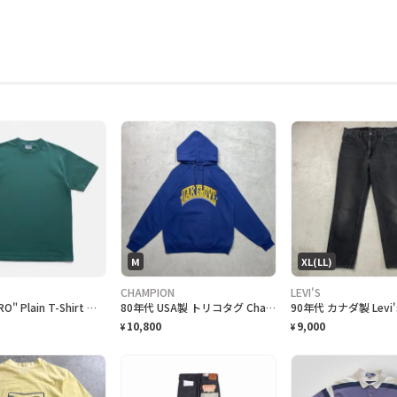
M
XL(LL)
CHAMPION
LEVI'S
90s "UMBRO" Plain T-Shirt アンブロ 無地Tシャツ [S]
80年代 USA製 トリコタグ Champion チャンピオン OAK GROVE カレッジプリント スウェットパーカー メンズM相当 古着 80s ヴィンテージ VINTAGE 紺色
10,800
9,000
¥
¥