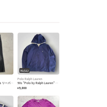
XL(LL)
Polo Ralph Lauren
90年代 カナダ製 Levi's リーバイス 516 ブラックデニムパンツ ストレート メンズW36 古着 90s ヴィンテージ VINTAGE 後染め グレーデニム フェードブラック 黒
90s "Polo by Ralph Lauren" Reversible Hoodie Jacket ポロ ラルフローレン リバーシブル ジャケット[XL]
9,800
¥