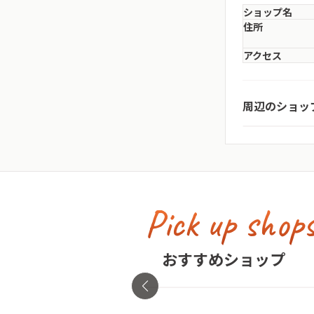
ショップ名
住所
アクセス
BACK FEN
周辺のショッ
神奈川県・横浜
Pick up shop
古着屋no pain no gain(
イン)
おすすめショップ
東京都・渋谷区