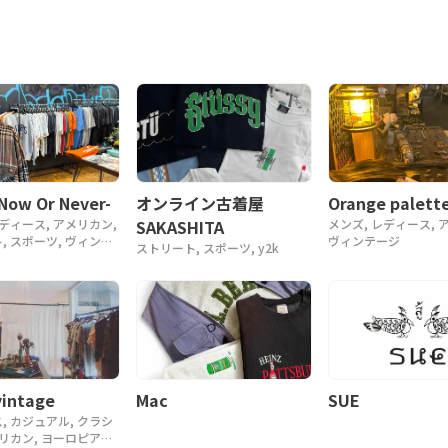
Orange palette
-Now Or Never-
オンライン古着屋
メンズ, レディース, 
レディース, アメリカン,
SAKASHITA
ヴィンテージ
, スポーツ, ヴィンテ
ストリート, スポーツ, y2k
, 90年代, 80年代
intage
Mac
SUE
, カジュアル, クラシ
メリカン, ヨーロピアン,