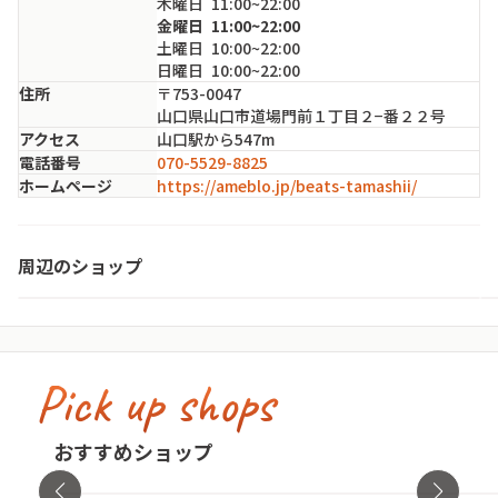
木
曜日
11:00~22:00
金
曜日
11:00~22:00
土
曜日
10:00~22:00
日
曜日
10:00~22:00
住所
〒753-0047
山口県山口市道場門前１丁目２−番２２号
アクセス
山口駅から547m
電話番号
070-5529-8825
ホームページ
https://ameblo.jp/beats-tamashii/
Vintage & American Selected Shop CAMEL
周辺のショップ
山口県・山口市
Pick up shops
古着屋no pain no gain(ノーペインノーゲ
イン)
cav
おすすめショップ
東京都・渋谷区
オンラ