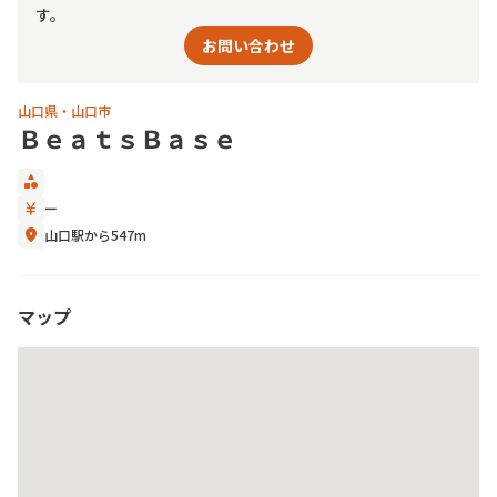
す。
お問い合わせ
山口県・山口市
ＢｅａｔｓＢａｓｅ
category
currency_yen
ー
location_on
山口駅から547m
マップ