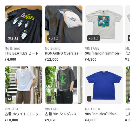
XL(LL)
XL(LL)
XL(LL)
No Brand
No Brand
VINTAGE
ML
THE BEATLES ビートルズ バンドTシャツ
KOMAKINO Oversized T-Shirt
90s "Hardin Simmons University Cowboy Baseball" T-Shirt ハーディン シモンズ大学 カウボーイズベースボール Tシャツ [XL]
4,000
12,000
4,800
5
¥
¥
¥
¥
M
L
L
VINTAGE
VINTAGE
NAUTICA
VI
古着 ホワイト 白 ニットポロ ポロシャツ 半袖ポロシャツ プルオーバー
古着 90s シングルステッチ 大麻合法化運動 プリントTシャツ フェード
90s "nautica" Plain T-Shirt ノーティカ 無地Tシャツ [L]
10,800
9,820
4,800
9
¥
¥
¥
¥