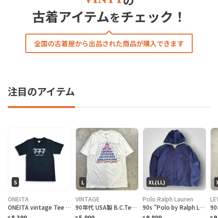
の
古着アイテム
チェック！
を
全国の古着屋から出品された商品が購入できます
注目のアイテム
S
L
XL(LL)
ONEITA
VINTAGE
Polo Ralph Lauren
LE
ONEITA vintage Tee シングルステッチ Tシャツ BOEING ボーイング
90年代 USA製 B.C.Tee celebrate アートプリントTシャツ メンズL相当 古着 90s VINTAGE ヴィンテージ カナダ BC州 100周年記念 シングルステッチ 白色
90s "Polo by Ralph Lauren" Reversible Hoodie Jacket ポロ ラルフローレン リバーシブル ジャケット[XL]
8,300
5,000
9,800
9