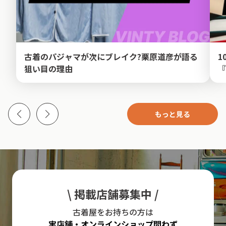
古着のパジャマが次にブレイク?栗原道彦が語る
1
狙い目の理由
『
もっと見る
\ 掲載店舗募集中 /
古着屋をお持ちの方は
実店舗・オンラインショップ問わず