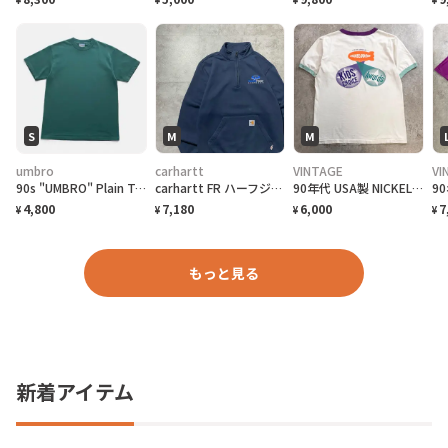
¥
¥
¥
¥
S
M
M
umbro
carhartt
VINTAGE
VI
90s "UMBRO" Plain T-Shirt アンブロ 無地Tシャツ [S]
carhartt FR ハーフジップ 刺繍企業ロゴ ネイビー スウェット
90年代 USA製 NICKELODEO KID'S CHOICE AWARDS リンガーTシャツ メンズM 古着 1997 90s VINTAGE ヴィンテージ ニコロデオン キッズチョイスアワード バックプリント 裾シングルステッチ 白色
4,800
7,180
6,000
7
¥
¥
¥
¥
もっと見る
新着アイテム