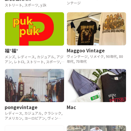
ンテージ
ストリート, スポーツ, y2k
Maggoo Vintage
福°福°
ヴィンテージ, リメイク, 90年代, 80
メンズ, レディース, カジュアル, アジ
年代, 70年代
アン, レトロ, ストリート, スポーツ,
ヴィンテージ, y2k, 90年代
pongevintage
Mac
レディース, カジュアル, クラシック,
アメリカン, ヨーロピアン, ヴィンテ
ージ, 90年代, 80年代, アンティーク