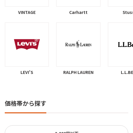
VINTAGE
Carhartt
Stus
LEVI'S
RALPH LAUREN
L.L.B
価格帯から探す