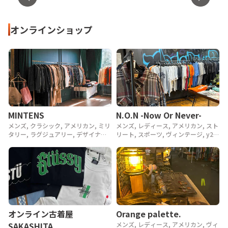
オンラインショップ
MINTENS
N.O.N -Now Or Never-
メンズ, クラシック, アメリカン, ミリ
メンズ, レディース, アメリカン, スト
タリー, ラグジュアリー, デザイナー,
リート, スポーツ, ヴィンテージ, y2k,
アウトドア, ヴィンテージ, 90年代,
90年代, 80年代
80年代, 70年代, 60年代, 50年代, 40
年代
Orange palette.
オンライン古着屋
メンズ, レディース, アメリカン, ヴィ
SAKASHITA