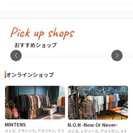
Pick up shops
古着屋no pain no gain(ノーペインノーゲ
イン)
cav
おすすめショップ
東京都・渋谷区
オンラ
オンラインショップ
MINTENS
N.O.N -Now Or Never-
メンズ, クラシック, アメリカン, ミリ
メンズ, レディース, アメリカン, スト