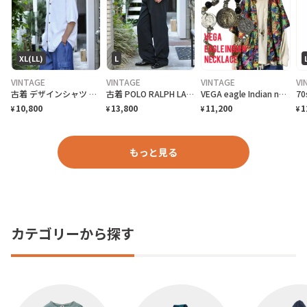
XL(LL)
L
VINTAGE
VINTAGE
VINTAGE
VI
古着 デザインシャツ ニットシャツ 半袖シャツ ホワイト 白 シャツ
古着 POLO RALPH LAUREN 黒 チノパン チノ ストレート
VEGA eagle Indian necklace vintageコイン
10,800
13,800
11,200
1
¥
¥
¥
¥
もっと見る
カテゴリーから探す