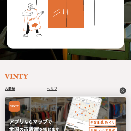
古着屋
ヘルプ
close
アイテム
利用規約
コーデ
プライバシーポリシー
イベント
特定商取引法に基づく表記
ブログ
運営会社