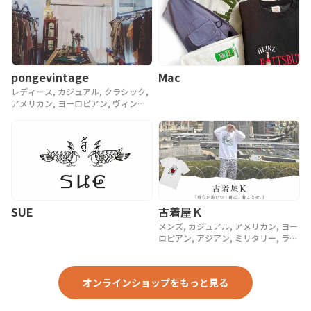
pongevintage
Mac
レディース, カジュアル, クラシック,
アメリカン, ヨーロピアン, ヴィンテ
ージ, 90年代, 80年代, アンティーク
SUE
古着屋Ｋ
メンズ, カジュアル, アメリカン, ヨー
ロピアン, アジアン, ミリタリー, ラグ
ジュアリー, ストリート, スポーツ, ア
ウトドア, ヴィンテージ, y2k, 90年代,
80年代, 70年代
オンラインショップをもっと見る