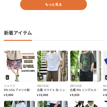
もっと見る
新着アイテム
L
M
L
リメイク
VINTAGE
VINTAGE
NA
90s USA アメリカ製 限定Hブロード リメイク クラスターアートL
古着 ホワイト 白 ニットポロ ポロシャツ 半袖ポロシャツ プルオーバー
古着 90s シングルステッチ 大麻合法化運動 プリントTシャツ フェード
9,800
10,800
9,820
4
¥
¥
¥
¥