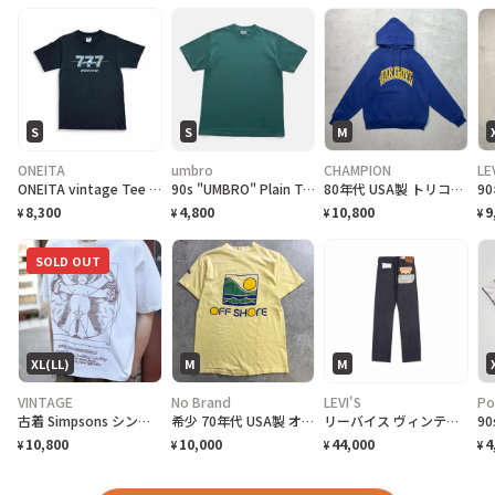
S
S
M
ONEITA
umbro
CHAMPION
LE
ONEITA vintage Tee シングルステッチ Tシャツ BOEING ボーイング
90s "UMBRO" Plain T-Shirt アンブロ 無地Tシャツ [S]
80年代 USA製 トリコタグ Champion チャンピオン OAK GROVE カレッジプリント スウェットパーカー メンズM相当 古着 80s ヴィンテージ VINTAGE 紺色
8,300
4,800
10,800
9
¥
¥
¥
¥
SOLD OUT
XL(LL)
M
M
VINTAGE
No Brand
LEVI'S
Po
古着 Simpsons シンプソン ウィトルウィウス的人体図 Tシャツ
希少 70年代 USA製 オールドサーフ最初期 OFF SHORE オフショア 袖ロゴ 両面プリント サーフTシャツ メンズM Hanes BEEFY-T 希少TM表記 アメリカ製 古着 VINTAGE シングルステッチ ヴィンテージ ライトイエロー 黄色
リーバイス ヴィンテージ クロージング 1947 501® ジーンズ オーガニック "リジッド"
10,800
10,000
44,000
4
¥
¥
¥
¥