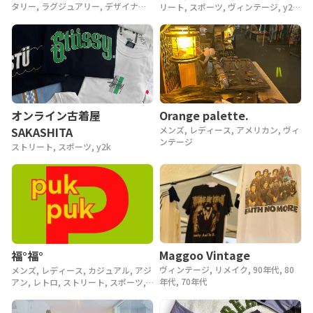
タリー, ラグジュアリー, デザイナー,
リート, スポーツ, ヴィンテージ, y2k,
アウトドア, ヴィンテージ, 90年代,
90年代, 80年代
80年代, 70年代, 60年代, 50年代, 40
年代
Orange palette.
オンライン古着屋
メンズ, レディース, アメリカン, ヴィ
SAKASHITA
ンテージ
ストリート, スポーツ, y2k
Maggoo Vintage
福°福°
ヴィンテージ, リメイク, 90年代, 80
メンズ, レディース, カジュアル, アジ
年代, 70年代
アン, レトロ, ストリート, スポーツ,
ヴィンテージ, y2k, 90年代