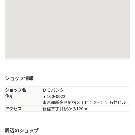
ショップ情報
ショップ名
ＤＣバンク
住所
〒160-0022
東京都新宿区新宿３丁目１２−１１ 石井ビル
アクセス
新宿三丁目駅から120m
RAGTAG 新宿マルイアネックス店
周辺のショップ
東京都・新宿区