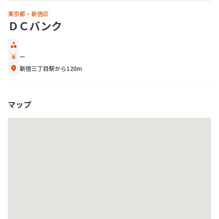
東京都・新宿区
ＤＣバンク
category
currency_yen
ー
location_on
新宿三丁目駅から120m
マップ