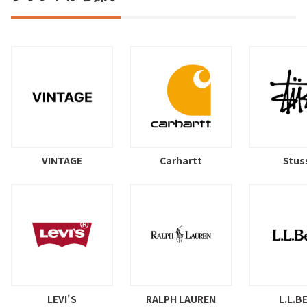
VINTAGE
Carhartt
Stus
LEVI'S
RALPH LAUREN
L.L.B