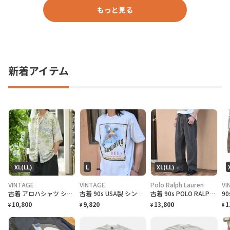
もっと見る
新着アイテム
XL(LL)
L
XL(LL)
VINTAGE
VINTAGE
Polo Ralph Lauren
VI
古着 アロハシャツ シルクシャツ レーヨンシャツ 柄シャツ 総柄シャツ
古着 90s USA製 シングルステッチ ビール プロモーション Tシャツ
古着 90s POLO RALPH LAUREN 先染め ブラックデニム デニム
10,800
9,820
13,800
1
¥
¥
¥
¥