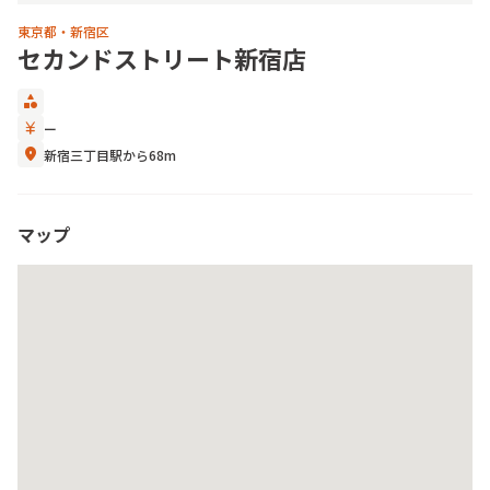
東京都・新宿区
セカンドストリート新宿店
category
currency_yen
ー
location_on
新宿三丁目駅から68m
マップ