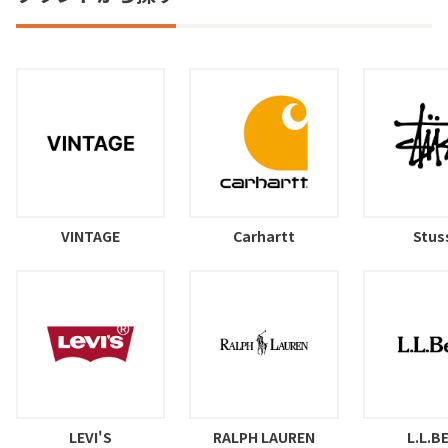
VINTAGE
Carhartt
Stus
LEVI'S
RALPH LAUREN
L.L.B