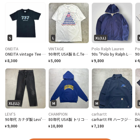
S
L
XL(LL)
ONEITA
VINTAGE
Polo Ralph Lauren
Po
ONEITA vintage Tee シングルステッチ Tシャツ BOEING ボーイング
90年代 USA製 B.C.Tee celebrate アートプリントTシャツ メンズL相当 古着 90s VINTAGE ヴィンテージ カナダ BC州 100周年記念 シングルステッチ 白色
90s "Polo by Ralph Lauren" Reversible Hoodie Jacket ポロ ラルフローレン リバーシブル ジャケット[XL]
8,300
5,000
9,800
4
¥
¥
¥
¥
XL(LL)
M
M
LEVI'S
CHAMPION
carhartt
RA
90年代 カナダ製 Levi's リーバイス 516 ブラックデニムパンツ ストレート メンズW36 古着 90s ヴィンテージ VINTAGE 後染め グレーデニム フェードブラック 黒
80年代 USA製 トリコタグ Champion チャンピオン OAK GROVE カレッジプリント スウェットパーカー メンズM相当 古着 80s ヴィンテージ VINTAGE 紺色
carhartt FR ハーフジップ 刺繍企業ロゴ ネイビー スウェット
9,000
10,800
7,180
4
¥
¥
¥
¥