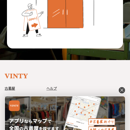
古着屋
ヘルプ
close
アイテム
利用規約
コーデ
プライバシーポリシー
イベント
特定商取引法に基づく表記
ブログ
運営会社