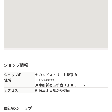
ショップ情報
ショップ名
セカンドストリート新宿店
住所
〒160-0022
東京都新宿区新宿３丁目３１−２
アクセス
新宿三丁目駅から68m
BEST VINTAGE（仮店舗）
周辺のショップ
東京都・新宿区