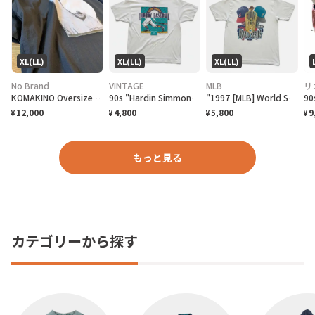
XL(LL)
XL(LL)
XL(LL)
No Brand
VINTAGE
MLB
リ
KOMAKINO Oversized T-Shirt
90s "Hardin Simmons University Cowboy Baseball" T-Shirt ハーディン シモンズ大学 カウボーイズベースボール Tシャツ [XL]
"1997 [MLB] World Series Cleveland Indians vs Florida Marlins" T-Shirt [XL]
12,000
4,800
5,800
9
¥
¥
¥
¥
もっと見る
カテゴリーから探す