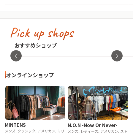
Pick up shops
古着屋no pain no gain(ノーペインノーゲ
イン)
cav
おすすめショップ
東京都・渋谷区
オンラ
オンラインショップ
MINTENS
N.O.N -Now Or Never-
メンズ, クラシック, アメリカン, ミリ
メンズ, レディース, アメリカン, スト