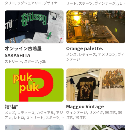
タリー, ラグジュアリー, デザイナー,
リート, スポーツ, ヴィンテージ, y2k,
アウトドア, ヴィンテージ, 90年代,
90年代, 80年代
80年代, 70年代, 60年代, 50年代, 40
年代
Orange palette.
オンライン古着屋
メンズ, レディース, アメリカン, ヴィ
SAKASHITA
ンテージ
ストリート, スポーツ, y2k
Maggoo Vintage
福°福°
ヴィンテージ, リメイク, 90年代, 80
メンズ, レディース, カジュアル, アジ
年代, 70年代
アン, レトロ, ストリート, スポーツ,
ヴィンテージ, y2k, 90年代