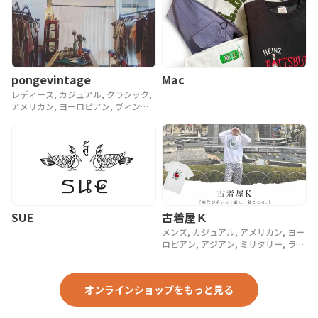
pongevintage
Mac
レディース, カジュアル, クラシック,
アメリカン, ヨーロピアン, ヴィンテ
ージ, 90年代, 80年代, アンティーク
SUE
古着屋Ｋ
メンズ, カジュアル, アメリカン, ヨー
ロピアン, アジアン, ミリタリー, ラグ
ジュアリー, ストリート, スポーツ, ア
ウトドア, ヴィンテージ, y2k, 90年代,
80年代, 70年代
オンラインショップをもっと見る