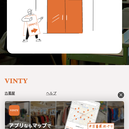
古着屋
ヘルプ
close
アイテム
利用規約
コーデ
プライバシーポリシー
イベント
特定商取引法に基づく表記