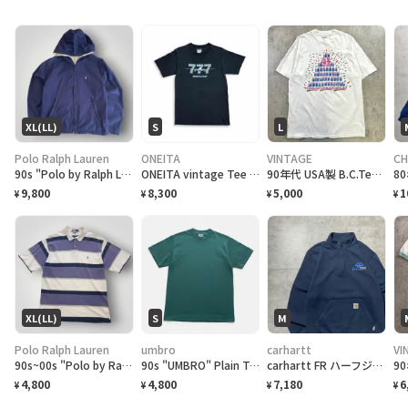
XL(LL)
S
L
Polo Ralph Lauren
ONEITA
VINTAGE
CH
90s "Polo by Ralph Lauren" Reversible Hoodie Jacket ポロ ラルフローレン リバーシブル ジャケット[XL]
ONEITA vintage Tee シングルステッチ Tシャツ BOEING ボーイング
90年代 USA製 B.C.Tee celebrate アートプリントTシャツ メンズL相当 古着 90s VINTAGE ヴィンテージ カナダ BC州 100周年記念 シングルステッチ 白色
9,800
8,300
5,000
1
¥
¥
¥
¥
XL(LL)
S
M
Polo Ralph Lauren
umbro
carhartt
VI
90s~00s "Polo by Ralph Lauren" S/S Border Polo Shirt ラルフローレン ボーダー ポロシャツ [XL]
90s "UMBRO" Plain T-Shirt アンブロ 無地Tシャツ [S]
carhartt FR ハーフジップ 刺繍企業ロゴ ネイビー スウェット
4,800
4,800
7,180
6
¥
¥
¥
¥