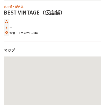
東京都・新宿区
BEST VINTAGE（仮店舗）
category
currency_yen
ー
location_on
新宿三丁目駅から78m
マップ