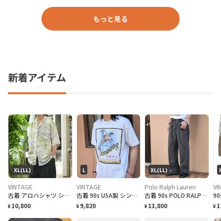
もっと見る
新着アイテム
XL(LL)
L
XL(LL)
VINTAGE
VINTAGE
Polo Ralph Lauren
VI
古着 アロハシャツ シルクシャツ レーヨンシャツ 柄シャツ 総柄シャツ
古着 90s USA製 シングルステッチ ビール プロモーション Tシャツ
古着 90s POLO RALPH LAUREN 先染め ブラックデニム デニム
10,800
9,820
13,800
1
¥
¥
¥
¥