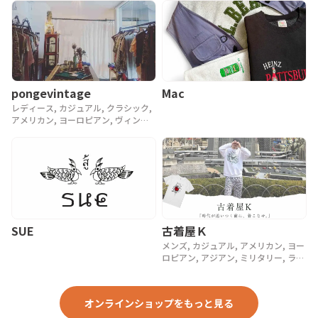
pongevintage
Mac
レディース, カジュアル, クラシック,
アメリカン, ヨーロピアン, ヴィンテ
ージ, 90年代, 80年代, アンティーク
SUE
古着屋Ｋ
メンズ, カジュアル, アメリカン, ヨー
ロピアン, アジアン, ミリタリー, ラグ
ジュアリー, ストリート, スポーツ, ア
ウトドア, ヴィンテージ, y2k, 90年代,
80年代, 70年代
オンラインショップをもっと見る