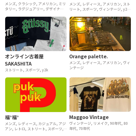
メンズ, クラシック, アメリカン, ミリ
メンズ, レディース, アメリカン, スト
タリー, ラグジュアリー, デザイナー,
リート, スポーツ, ヴィンテージ, y2k,
アウトドア, ヴィンテージ, 90年代,
90年代, 80年代
80年代, 70年代, 60年代, 50年代, 40
年代
Orange palette.
オンライン古着屋
メンズ, レディース, アメリカン, ヴィ
SAKASHITA
ンテージ
ストリート, スポーツ, y2k
Maggoo Vintage
福°福°
ヴィンテージ, リメイク, 90年代, 80
メンズ, レディース, カジュアル, アジ
年代, 70年代
アン, レトロ, ストリート, スポーツ,
ヴィンテージ, y2k, 90年代