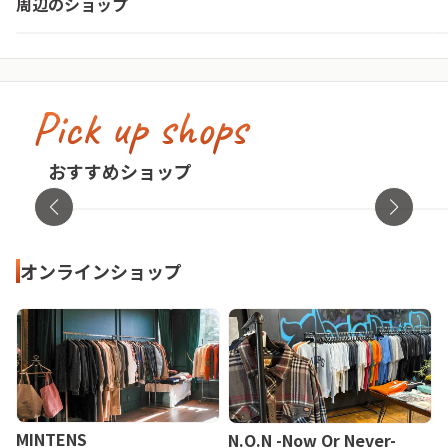
周辺のショップ
東京都・新宿区
Pick up shops
古着屋no pain no gain(ノーペインノーゲ
イン)
cav
おすすめショップ
東京都・渋谷区
オンラ
オンラインショップ
MINTENS
N.O.N -Now Or Never-