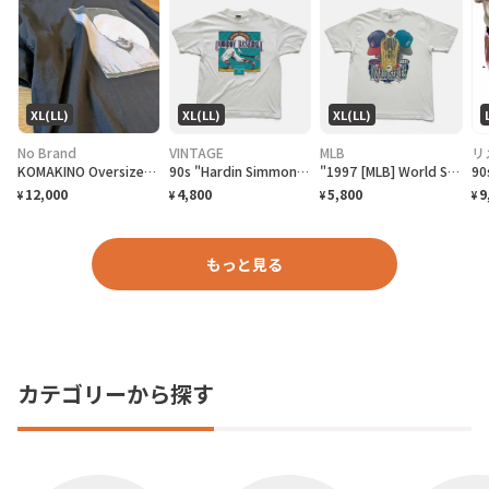
XL(LL)
XL(LL)
XL(LL)
No Brand
VINTAGE
MLB
リ
KOMAKINO Oversized T-Shirt
90s "Hardin Simmons University Cowboy Baseball" T-Shirt ハーディン シモンズ大学 カウボーイズベースボール Tシャツ [XL]
"1997 [MLB] World Series Cleveland Indians vs Florida Marlins" T-Shirt [XL]
12,000
4,800
5,800
9
¥
¥
¥
¥
もっと見る
カテゴリーから探す