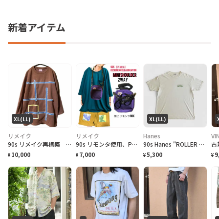
新着アイテム
XL(LL)
XL(LL)
リメイク
リメイク
Hanes
VI
90s リメイク再構築 ゆるだぼ リストスリーブ ギャラクシーアートスウェット
90s リモンタ使用、PUフェードベルト、化繊テックコードベルトミニショルダー
90s Hanes "ROLLER FROG LIFEFORMS International" T-Shirt ライフフォームズ ローラーフロッグ Tシャツ [XL]
10,000
7,000
5,300
9
¥
¥
¥
¥