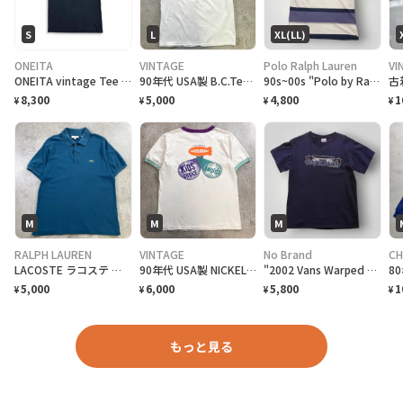
S
L
XL(LL)
ONEITA
VINTAGE
Polo Ralph Lauren
VI
ONEITA vintage Tee シングルステッチ Tシャツ BOEING ボーイング
90年代 USA製 B.C.Tee celebrate アートプリントTシャツ メンズL相当 古着 90s VINTAGE ヴィンテージ カナダ BC州 100周年記念 シングルステッチ 白色
90s~00s "Polo by Ralph Lauren" S/S Border Polo Shirt ラルフローレン ボーダー ポロシャツ [XL]
8,300
5,000
4,800
1
¥
¥
¥
¥
M
M
M
RALPH LAUREN
VINTAGE
No Brand
CH
LACOSTE ラコステ 半袖ポロシャツ 無地 メンズM相当 古着 CLASSIC FIT ワンポイントロゴ刺繍 青色 ディープブルー
90年代 USA製 NICKELODEO KID'S CHOICE AWARDS リンガーTシャツ メンズM 古着 1997 90s VINTAGE ヴィンテージ ニコロデオン キッズチョイスアワード バックプリント 裾シングルステッチ 白色
"2002 Vans Warped Tour" T-Shirt バンズ ワープドツアーTシャツ [M]
5,000
6,000
5,800
1
¥
¥
¥
¥
もっと見る