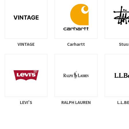
VINTAGE
Carhartt
Stus
LEVI'S
RALPH LAUREN
L.L.B