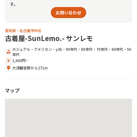
す。
お問い合わせ
愛知県・名古屋市中区
古着屋-SunLemo.- サンレモ
カジュアル
・
アメリカン
・
y2k
・
90年代
・
80年代
・
70年代
・
60年代
・
50
category
年代
currency_yen
1,000円~
location_on
大須観音駅から271m
マップ