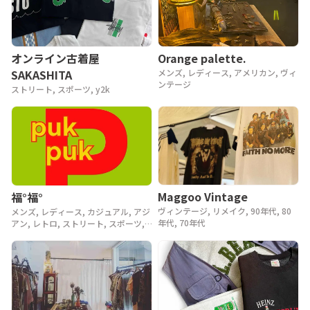
Orange palette.
オンライン古着屋
メンズ, レディース, アメリカン, ヴィ
SAKASHITA
ンテージ
ストリート, スポーツ, y2k
Maggoo Vintage
福°福°
ヴィンテージ, リメイク, 90年代, 80
メンズ, レディース, カジュアル, アジ
年代, 70年代
アン, レトロ, ストリート, スポーツ,
ヴィンテージ, y2k, 90年代