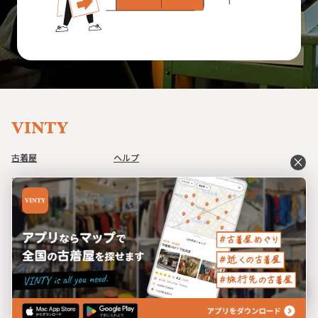
古着屋
ヘルプ
close
アイテム
利用規約
コーデ
プライバシーポリシー
イベント
特定商取引法に基づく表記
ブログ
運営会社
bookmark
©
2026
Avec, Inc.