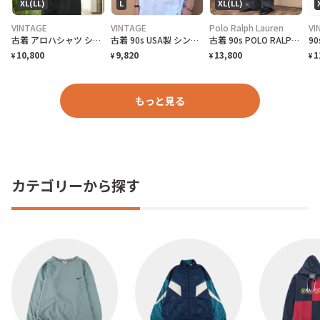
XL(LL)
L
XL(LL)
VINTAGE
VINTAGE
Polo Ralph Lauren
VI
古着 アロハシャツ シルクシャツ レーヨンシャツ 柄シャツ 総柄シャツ
古着 90s USA製 シングルステッチ ビール プロモーション Tシャツ
古着 90s POLO RALPH LAUREN 先染め ブラックデニム デニム
10,800
9,820
13,800
1
¥
¥
¥
¥
もっと見る
カテゴリーから探す