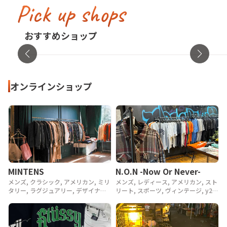
Pick up shops
古着屋no pain no gain(ノーペインノーゲ
イン)
cav
おすすめショップ
東京都・渋谷区
オンラ
オンラインショップ
MINTENS
N.O.N -Now Or Never-
メンズ, クラシック, アメリカン, ミリ
メンズ, レディース, アメリカン, スト
タリー, ラグジュアリー, デザイナー,
リート, スポーツ, ヴィンテージ, y2k,
アウトドア, ヴィンテージ, 90年代,
90年代, 80年代
80年代, 70年代, 60年代, 50年代, 40
年代