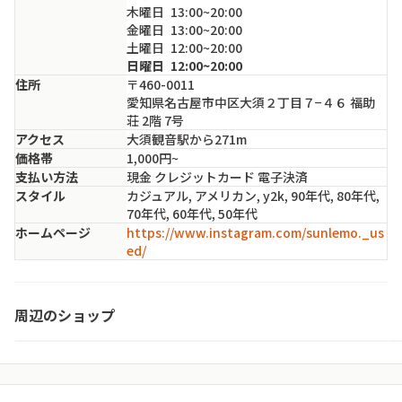
木
曜日
13:00~20:00
金
曜日
13:00~20:00
土
曜日
12:00~20:00
日
曜日
12:00~20:00
住所
〒460-0011
愛知県名古屋市中区大須２丁目７−４６ 福助
荘 2階 7号
アクセス
大須観音駅から271m
価格帯
1,000円~
支払い方法
現金 クレジットカード 電子決済
スタイル
カジュアル, アメリカン, y2k, 90年代, 80年代,
70年代, 60年代, 50年代
ホームページ
https://www.instagram.com/sunlemo._us
ed/
ディギングス
周辺のショップ
愛知県・名古屋市中区