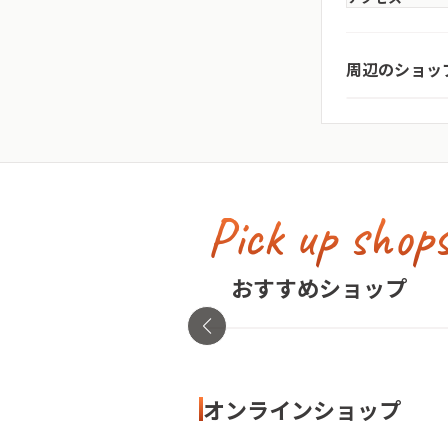
the poem
周辺のショッ
愛知県・名古屋
Pick up shop
古着屋no pain no gain(
イン)
おすすめショップ
東京都・渋谷区
オンラインショップ