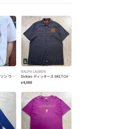
L
RALPH LAUREN
古着 Simpsons シンプソン ウィトルウィウス的人体図 Tシャツ
Dickies ディッキーズ SKETCHBOOK BREWING ビール 企業ロゴ刺繍 半袖ワークシャツ メンズL 古着 アドバタイジング バックプリント チャコールグレー
4,000
¥