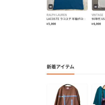
M
M
RALPH LAUREN
VINTAGE
LACOSTE ラコステ 半袖ポロシャツ 無地 メンズM相当 古着 CLASSIC FIT ワンポイントロゴ刺繍 青色 ディープブルー
5,000
6,000
¥
¥
新着アイテム