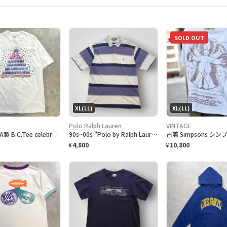
SOLD OUT
XL(LL)
XL(LL)
Polo Ralph Lauren
VINTAGE
90年代 USA製 B.C.Tee celebrate アートプリントTシャツ メンズL相当 古着 90s VINTAGE ヴィンテージ カナダ BC州 100周年記念 シングルステッチ 白色
90s~00s "Polo by Ralph Lauren" S/S Border Polo Shirt ラルフローレン ボーダー ポロシャツ [XL]
4,800
10,800
¥
¥