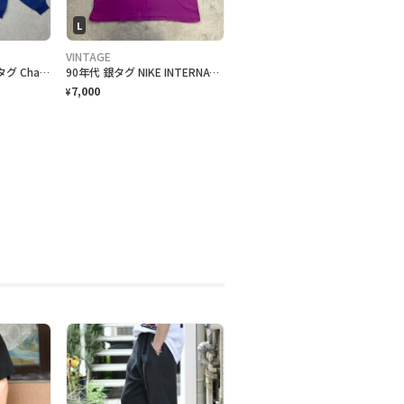
L
VINTAGE
80年代 USA製 トリコタグ Champion チャンピオン OAK GROVE カレッジプリント スウェットパーカー メンズM相当 古着 80s ヴィンテージ VINTAGE 紺色
90年代 銀タグ NIKE INTERNATIONAL ユーロナイキ インターナショナル プリントTシャツ メンズ2XL相当 古着 90s ヴィンテージ VINTAGE 銀タグ 地球儀 バックプリント ビッグサイズ 大きいサイズ 紫色
7,000
¥