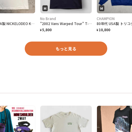
M
M
No Brand
CHAMPION
90年代 USA製 NICKELODEO KID'S CHOICE AWARDS リンガーTシャツ メンズM 古着 1997 90s VINTAGE ヴィンテージ ニコロデオン キッズチョイスアワード バックプリント 裾シングルステッチ 白色
"2002 Vans Warped Tour" T-Shirt バンズ ワープドツアーTシャツ [M]
5,800
10,800
¥
¥
もっと見る