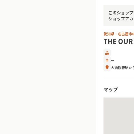
このショップ
ショップアカ
愛知県・名古屋市
THE OUR
category
currency_yen
ー
location_on
大須観音駅から
マップ