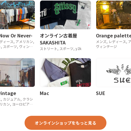
Orange palette
-Now Or Never-
オンライン古着屋
メンズ, レディース, 
レディース, アメリカン,
SAKASHITA
ヴィンテージ
, スポーツ, ヴィンテ
ストリート, スポーツ, y2k
, 90年代, 80年代
intage
Mac
SUE
, カジュアル, クラシ
メリカン, ヨーロピアン,
, 90年代, 80年代,
ーク
オンラインショップをもっと見る