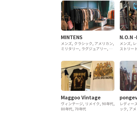
MINTENS
N.O.N 
メンズ, クラシック, アメリカン,
メンズ, 
ミリタリー, ラグジュアリー, デ
ストリート
ザイナー, アウトドア, ヴィンテ
ージ, y2k
ージ, 90年代, 80年代, 70年代,
60年代, 50年代, 40年代
Maggoo Vintage
pongev
ヴィンテージ, リメイク, 90年代,
レディース
80年代, 70年代
ック, ア
ヴィンテージ
アンティ