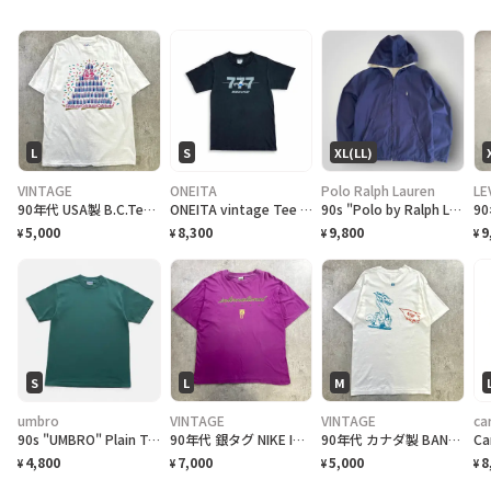
L
S
XL(LL)
VINTAGE
ONEITA
Polo Ralph Lauren
LE
90年代 USA製 B.C.Tee celebrate アートプリントTシャツ メンズL相当 古着 90s VINTAGE ヴィンテージ カナダ BC州 100周年記念 シングルステッチ 白色
ONEITA vintage Tee シングルステッチ Tシャツ BOEING ボーイング
90s "Polo by Ralph Lauren" Reversible Hoodie Jacket ポロ ラルフローレン リバーシブル ジャケット[XL]
5,000
8,300
9,800
9
¥
¥
¥
¥
S
L
M
umbro
VINTAGE
VINTAGE
ca
90s "UMBRO" Plain T-Shirt アンブロ 無地Tシャツ [S]
90年代 銀タグ NIKE INTERNATIONAL ユーロナイキ インターナショナル プリントTシャツ メンズ2XL相当 古着 90s ヴィンテージ VINTAGE 銀タグ 地球儀 バックプリント ビッグサイズ 大きいサイズ 紫色
90年代 カナダ製 BAND NORWITCH ワンポイントロゴプリントTシャツ メンズM相当 古着 90s VINTAGE ヴィンテージ ドラゴン バックプリント シングルステッチ 白色
4,800
7,000
5,000
8
¥
¥
¥
¥