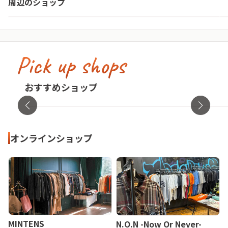
周辺のショップ
愛知県・名古屋市中区
Pick up shops
古着屋no pain no gain(ノーペインノーゲ
イン)
cav
おすすめショップ
東京都・渋谷区
オンラ
オンラインショップ
MINTENS
N.O.N -Now Or Never-