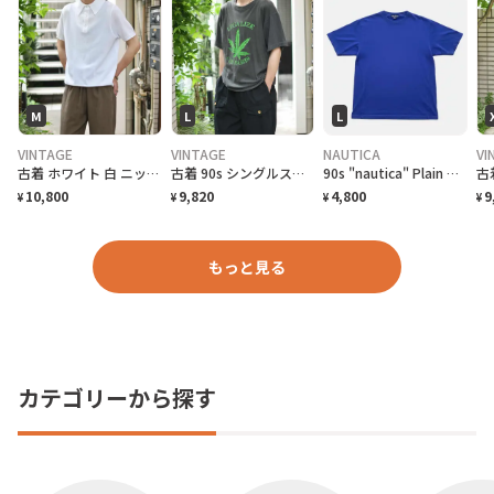
M
L
L
VINTAGE
VINTAGE
NAUTICA
VI
古着 ホワイト 白 ニットポロ ポロシャツ 半袖ポロシャツ プルオーバー
古着 90s シングルステッチ 大麻合法化運動 プリントTシャツ フェード
90s "nautica" Plain T-Shirt ノーティカ 無地Tシャツ [L]
10,800
9,820
4,800
9
¥
¥
¥
¥
もっと見る
カテゴリーから探す