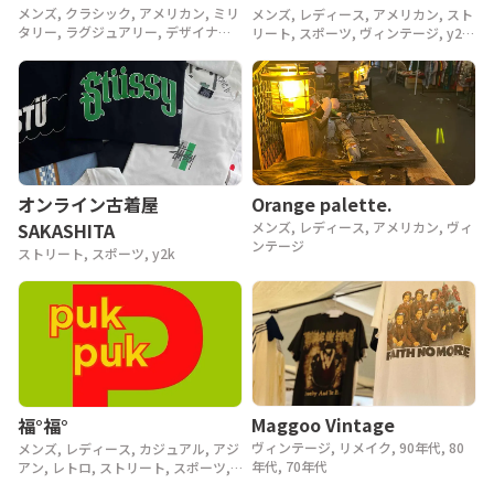
メンズ, クラシック, アメリカン, ミリ
メンズ, レディース, アメリカン, スト
タリー, ラグジュアリー, デザイナー,
リート, スポーツ, ヴィンテージ, y2k,
アウトドア, ヴィンテージ, 90年代,
90年代, 80年代
80年代, 70年代, 60年代, 50年代, 40
年代
Orange palette.
オンライン古着屋
メンズ, レディース, アメリカン, ヴィ
SAKASHITA
ンテージ
ストリート, スポーツ, y2k
Maggoo Vintage
福°福°
ヴィンテージ, リメイク, 90年代, 80
メンズ, レディース, カジュアル, アジ
年代, 70年代
アン, レトロ, ストリート, スポーツ,
ヴィンテージ, y2k, 90年代