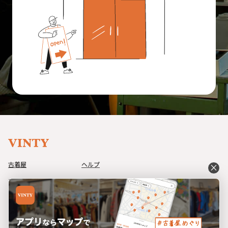
古着屋
ヘルプ
close
アイテム
利用規約
コーデ
プライバシーポリシー
イベント
特定商取引法に基づく表記