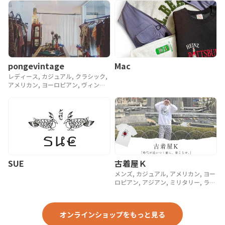
pongevintage
Mac
レディース, カジュアル, クラシック,
アメリカン, ヨーロピアン, ヴィンテ
ージ, 90年代, 80年代, アンティーク
SUE
古着屋Ｋ
メンズ, カジュアル, アメリカン, ヨー
ロピアン, アジアン, ミリタリー, ラグ
ジュアリー, ストリート, スポーツ, ア
ウトドア, ヴィンテージ, y2k, 90年代,
80年代, 70年代
オンラインショップをもっと見る