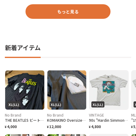
もっと見る
新着アイテム
XL(LL)
XL(LL)
XL(LL)
No Brand
No Brand
VINTAGE
ML
THE BEATLES ビートルズ バンドTシャツ
KOMAKINO Oversized T-Shirt
90s "Hardin Simmons University Cowboy Baseball" T-Shirt ハーディン シモンズ大学 カウボーイズベースボール Tシャツ [XL]
4,000
12,000
4,800
5
¥
¥
¥
¥