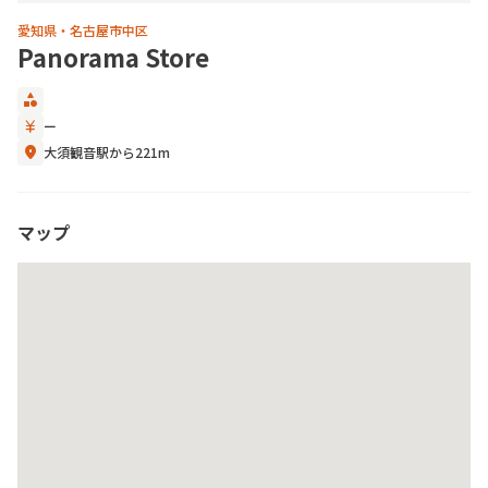
愛知県・名古屋市中区
Panorama Store
category
currency_yen
ー
location_on
大須観音駅から221m
マップ